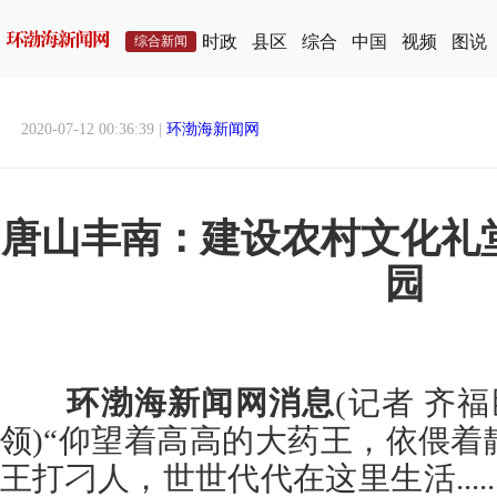
时政
县区
综合
中国
视频
图说
综合新闻
2020-07-12 00:36:39 |
环渤海新闻网
唐山丰南：建设农村文化礼
园
环渤海新闻网消息
(记者 齐
领)“仰望着高高的大药王，依偎
王打刁人，世世代代在这里生活....