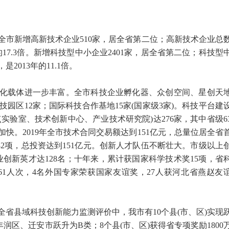
全市新增高新技术企业510家，居全省第二位；高新技术企业总
的17.3倍。新增科技型中小企业2401家，居全省第二位；科技型
2013年的11.1倍。
载体进一步丰富。全市科技企业孵化器、众创空间、星创天
科技园区12家；国际科技合作基地15家(国家级3家)。科技平台建
实验室、技术创新中心、产业技术研究院)达276家，其中省级6
快。2019年全市技术合同交易额达到151亿元，总量位居全省
成果82项，总投资达到151亿元。创新人才队伍不断壮大。市级以上
业创新英才达128名；十年来，累计获国家科学技术奖15项，省
161人次，4名外国专家荣获国家友谊奖，27人获河北省燕赵友
省县域科技创新能力监测评价中，我市有10个县(市、区)实现
润区、迁安市跃升为B类；8个县(市、区)获得省专项奖励1800