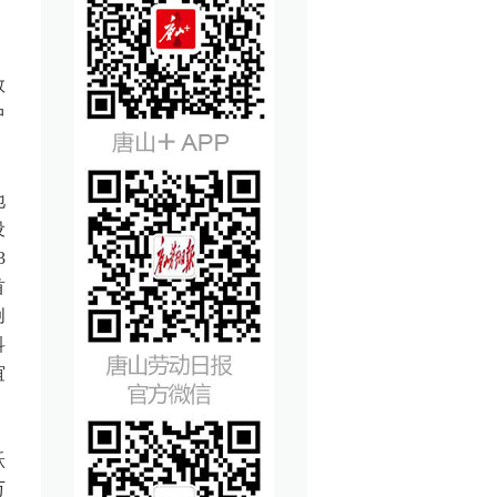
数
中
地
设
3
首
创
科
谊
跃
万