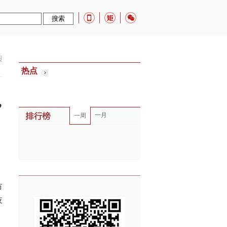
报
热点
”
一月
一周
市
技