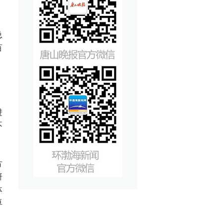
总
百
进
不
方
研
体
卓