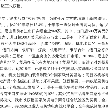
片区正式获批。
，逐步形成“六有”格局，为转变发展方式增添了新的路径
亿美元，比2010年增长13.4%，十年来一直位居全省前两位。这“
。唐山目前有进出口实绩企业968家。其中，出口超500万美元
业71家，进口超500万美元的企业49家；二是有一个不断优化的进
共有80大类1868个品种，形成了钢材、陶瓷、机电出口的“三驾
。进口方面，铁矿砂、煤炭、机电产品、纸浆合计占进口总额
元化格局；三是有一个重点突出的多元化出口市场。2019年，唐山
个国家和地区，贸易多元化有力地分散了贸易风险，促进了对外贸
基地。到2019年，已形成了11个外贸转型示范基地和出口聚
栗、科技创新唐山装备制造3个国家级外贸基地；高新区机械
锹产品4个省级出口基地；乐亭果蔬、迁西板栗、丰南线缆及机
口4个省级出口聚集区；五是有一批竞争强劲的外贸品牌。201
有出口实绩企业(968家)的10%，其外贸自主品牌出口总额占
发展模式。我市以获批国家跨境电子商务综合试验区为契机，全
019年，有699家企业入驻跨境电商综服平台，全年完成跨境电