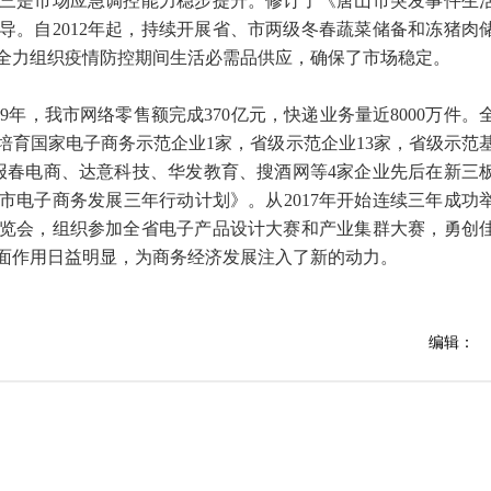
三是市场应急调控能力稳步提升。修订了《唐山市突发事件生
导。自2012年起，持续开展省、市两级冬春蔬菜储备和冻猪肉
全力组织疫情防控期间生活必需品供应，确保了市场稳定。
9年，我市网络零售额完成370亿元，快递业务量近8000万件。
培育国家电子商务示范企业1家，省级示范企业13家，省级示范
。报春电商、达意科技、华发教育、搜酒网等4家企业先后在新三
市电子商务发展三年行动计划》。从2017年开始连续三年成功
览会，组织参加全省电子产品设计大赛和产业集群大赛，勇创
面作用日益明显，为商务经济发展注入了新的动力。
编辑：