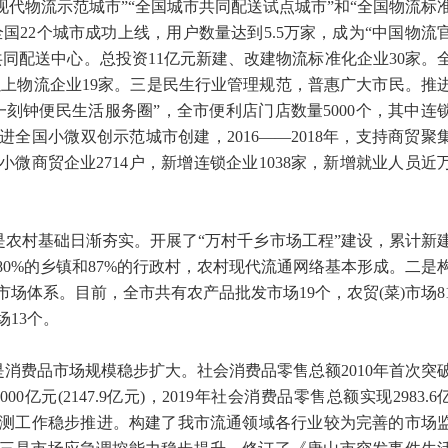
现代物流示范城市”“全国城市共同配送试点城市”和“全国物流标
全国22个城市成功上线，用户数量达到5.5万家，成为“中国物流
个共同配送中心。总投资11亿元新建、改建物流标准化企业30家。
以上物流企业19家。三是民生行业管理规范，普惠广大市民。推
刻钟便民生活服务圈”，全市便利店门店数量5000个，其中连
推进全国小微双创示范城市创建，2016——2018年，支持商贸聚
小微商贸企业2714户，新增连锁企业1038家，新增就业人员近
农村基础日渐夯实。开展了“万村千乡市场工程”建设，累计新
市80%的乡镇和87%的行政村，农村现代流通网络基本形成。二是
场体系。目前，全市共有农产品批发市场19个，农贸(菜)市场8
13个。
消费品市场规模稳步扩大。社会消费品零售总额2010年首次突
2000亿元(2147.9亿元)，2019年社会消费品零售总额实现2983.6
行监测工作稳步推进。构建了我市流通领域各行业较为完善的市场