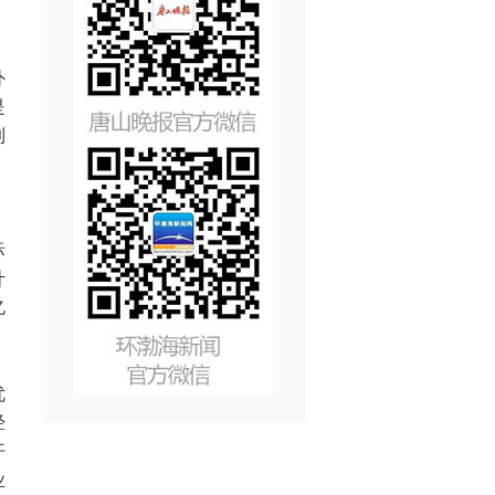
外
是
到
。
际
计
亿
优
经
开
业