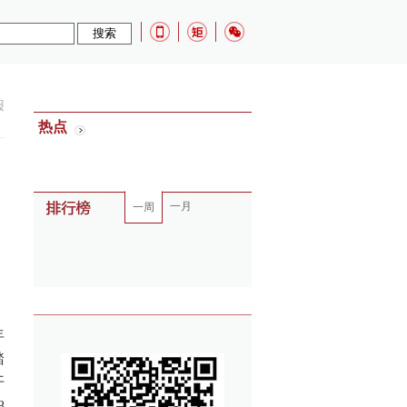
报
热点
一月
一周
年
踏
开
8