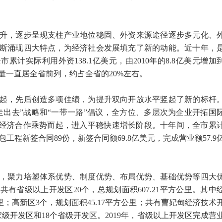
，逐步呈现支柱产业地位稳固、外资来源途径逐步多元化、
断涌现四大特点，为经济社会发展填充了新的动能。近十年，
计实际利用外资138.1亿美元，由2010年的8.8亿美元增加
，总量一直居全省前列，约占全省的20%左右。
，先后创造多项佳绩，为提升双向开放水平竖起了新的标杆
“走出去”战略和“一带一路”倡议，全方位、多层次为企业开拓国
外经济合作乘势而起，进入平稳快速增长阶段。十年间，全市累
包工程新签合同89份，新签合同额69.8亿美元，完成营业额57.9
聚力培塑体系优势、制度优势、布局优势、基础优势等四大
有省级以上开发区20个，总规划面积607.21平方公里。其中
公里；高新区3个，规划面积45.17平方公里；共有曹妃甸经济技术
级开发区和18个省级开发区。2019年，省级以上开发区完成营