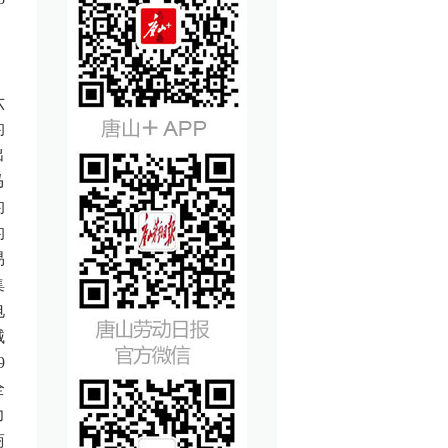
。
六
的
出
马
的
的
易
集
电
械
9
全
力
商