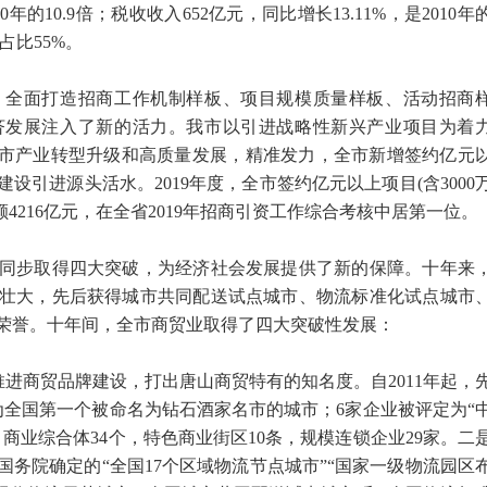
10年的10.9倍；税收收入652亿元，同比增长13.11%，是2010年
占比55%。
全面打造招商工作机制样板、项目规模质量样板、活动招商
济发展注入了新的活力。我市以引进战略性新兴产业项目为着
我市产业转型升级和高质量发展，精准发力，全市新增签约亿元
设引进源头活水。2019年度，全市签约亿元以上项目(含3000
额4216亿元，在全省2019年招商引资工作综合考核中居第一位。
步取得四大突破，为经济社会发展提供了新的保障。十年来
壮大，先后获得城市共同配送试点城市、物流标准化试点城市
荣誉。十年间，全市商贸业取得了四大突破性发展：
进商贸品牌建设，打出唐山商贸特有的知名度。自2011年起，
为全国第一个被命名为钻石酒家名市的城市；6家企业被评定为“
，商业综合体34个，特色商业街区10条，规模连锁企业29家。二
务院确定的“全国17个区域物流节点城市”“国家一级物流园区