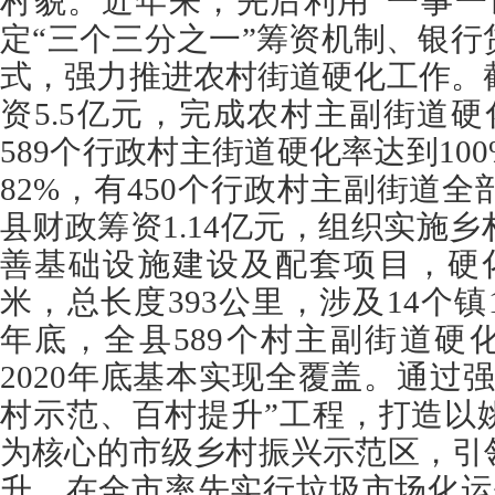
村貌。近年来，先后利用“一事一
定“三个三分之一”筹资机制、银
式，强力推进农村街道硬化工作。截
资5.5亿元，完成农村主副街道硬
589个行政村主街道硬化率达到10
82%，有450个行政村主副街道全
县财政筹资1.14亿元，组织实施
善基础设施建设及配套项目，硬化
米，总长度393公里，涉及14个镇1
年底，全县589个村主副街道硬
2020年底基本实现全覆盖。通过
村示范、百村提升”工程，打造以
为核心的市级乡村振兴示范区，引
升。在全市率先实行垃圾市场化运