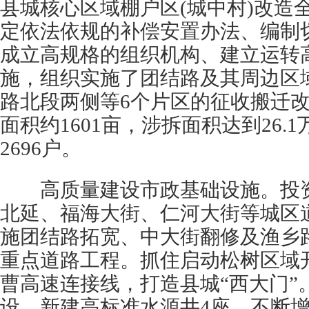
县城核心区域棚户区(城中村)改造
定依法依规的补偿安置办法、编制
成立高规格的组织机构、建立运转
施，组织实施了团结路及其周边区
路北段两侧等6个片区的征收搬迁
面积约1601亩，涉拆面积达到26.
2696户。
高质量建设市政基础设施。投资2
北延、福海大街、仁河大街等城区
施团结路拓宽、中大街翻修及渔乡
重点道路工程。抓住启动松树区域
曹高速连接线，打造县城“西大门”
设，新建高标准水源井4座，不断