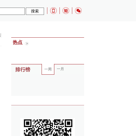
报
热点
一月
一周