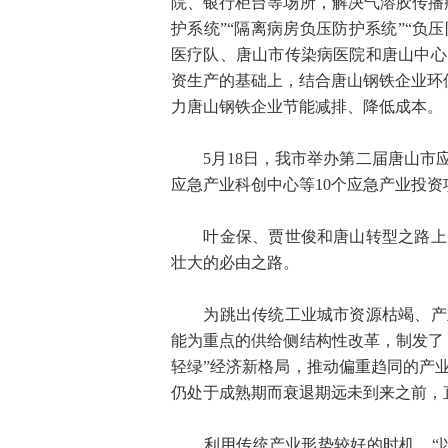
院、银行柜台等场所，解决气溶胶传播
护系统”“隔离病房负压防护系统”“负
医疗队、唐山市传染病医院和唐山中心
资生产的基础上，结合唐山钢铁企业环保
力唐山钢铁企业节能减排、降低成本。
5月18日，我市举办第二届唐山市应
应急产业科创中心等10个应急产业投资项
叶金保、贾世俊和唐山转型之路上的
壮大的必由之路。
为跳出传统工业城市资源枯竭、产业
能为重点的供给侧结构性改革，制发了
轻绿”经济新格局，推动偏重趋同的产
仍处于成熟期而衰退期远未到来之前，
利用传统产业形势较好的时机，“以丰