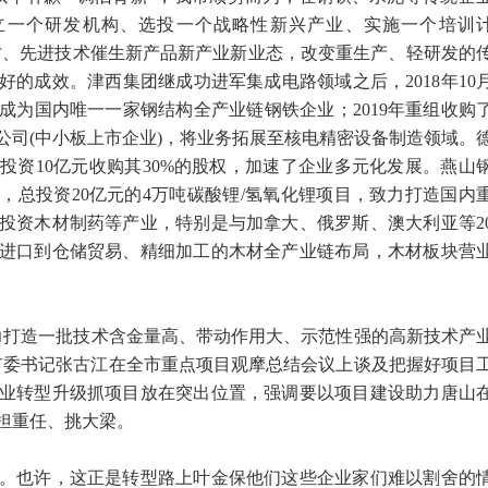
立一个研发机构、选投一个战略性新兴产业、实施一个培训
人才、先进技术催生新产品新产业新业态，改变重生产、轻研发的
的成效。津西集团继成功进军集成电路领域之后，2018年10
成为国内唯一一家钢结构全产业链钢铁企业；2019年重组收购
公司(中小板上市企业)，将业务拓展至核电精密设备制造领域。
投资10亿元收购其30%的股权，加速了企业多元化发展。燕山
，总投资20亿元的4万吨碳酸锂/氢氧化锂项目，致力打造国内
投资木材制药等产业，特别是与加拿大、俄罗斯、澳大利亚等2
进口到仓储贸易、精细加工的木材全产业链布局，木材板块营
打造一批技术含金量高、带动作用大、示范性强的高新技术产
委常委、市委书记张古江在全市重点项目观摩总结会议上谈及把握好项目
业转型升级抓项目放在突出位置，强调要以项目建设助力唐山
担重任、挑大梁。
也许，这正是转型路上叶金保他们这些企业家们难以割舍的