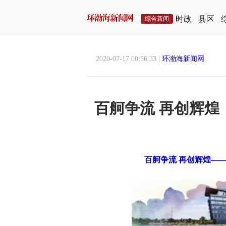
时政
县区
综合新闻
2020-07-17 00:56:33 |
环渤海新闻网
百舸争流 再创辉
百舸争流 再创辉煌—