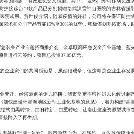
病毒的问题，有效避免交叉感染。其中，“发热门诊可移动负压
压防护接诊台”3款产品已分别捐赠给武汉雷神山医院的吉林省援
医院试用。贾世俊介绍，随着疫情的好转，公司将在保证防控
需求和公司产品节能15%至30%的优势，积极谋划开拓市场，
急装备产业专题招商推介会，金卓颐高应急安全产业基地、蓝
目进行云签约，项目总投资37.85亿元。
企业家们的共同感触是，虽然很艰辛，但这却是企业生存发
变迁、经济衰退的诅咒陷阱，我市坚定不移推进以化解过剩
《加快建设环渤海地区新型工业化基地的意见》，着力构建“高
业结构由黑转绿、由旧转新、由重转轻，让唐山这座资源型城市
直接跨入了再生期。
补歉”“调旧育新”，我市顺势而为，在钢铁、水泥等传统企