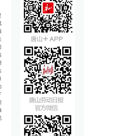
促
成
领
关
切
续
拥
达
将
的
下
能
轴
现