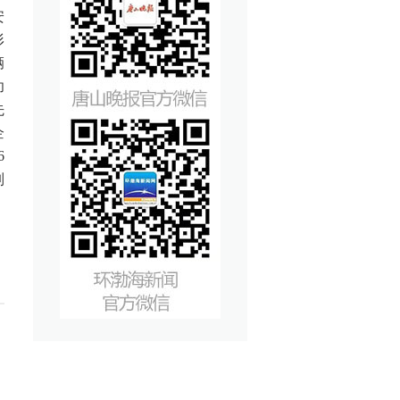
安
形
辆
功
先
企
6
制