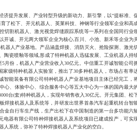
济提升发展、产业转型升级的新动力、新引擎，以“提标准、
培育了松下、开元机器人、英莱科技、神钢等行业领军企业和高
控切割机器人、激光视觉焊缝跟踪系统等一系列在全国同行业
以开诚、开元两大领军企业为核心,百川、小池、新禾等企业为
的机器人产业基地。产品涵盖焊接、消防灭火、抢险探测、激光
、陶瓷喷釉等领域,形成了特种机器人迅猛发展、工业机器人持
至5月份，机器人产业营业收入30亿元。中信重工开诚智能公司
的国家级特种机器人实验室，推出了30多种机器人，市场占有率
工开诚智能装备有限公司特种机器人产业基地项目主体已经完工，
中心、体验中心、综合服务中心等五大中心为一体的国内最大
000台(套)特种机器人，实现年销售收入30亿元。开元集团、松
板焊接机器人及系统等，并研发出世界首条汽车起重机转台智
合金自行车生产线，生产出松下在中国制造的第一台多功能六
的开元电器有限公司特种焊接机器人及系统项目已建成投产，可实
接机器人系统，弥补了特种焊接机器人产业化的空白。