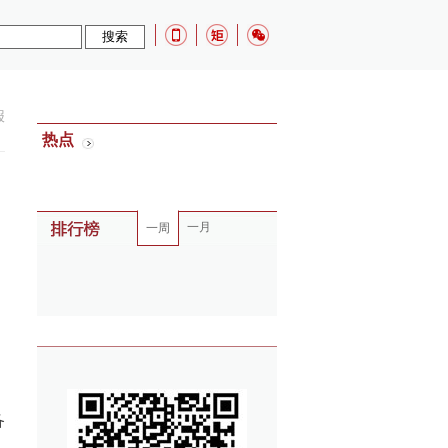
报
热点
一月
一周
备