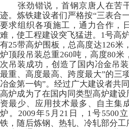
张劲锴说，首钢京唐人在苦干
迹。炼铁建设者们严格按“三表合
要求组织各项施工，通力合作，
难，使工程建设突飞猛进。1号高
有25带高炉围板，总高度达126米
炉顶段吊装总重260吨，高度80米
次吊装成功，创造了国内冶金吊装
最重、高度最高、跨度最大”的三项
冶金第一钩”。经过广大建设者共同努
高炉成为了在国内同类型高炉建设
资最少、应用技术最多、自主集
炉。2009年5月21日，1号55
铁，随后炼钢、热轧、冷轧部分工