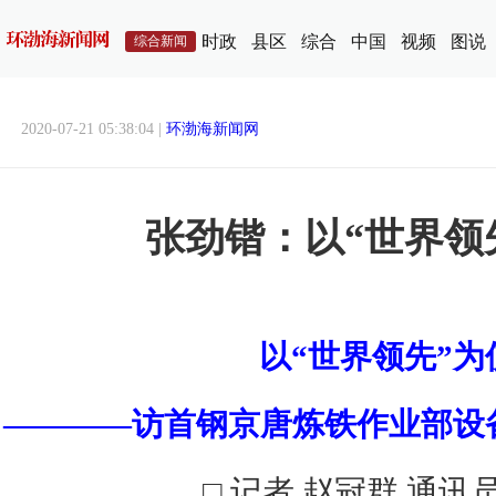
时政
县区
综合
中国
视频
图说
综合新闻
2020-07-21 05:38:04 |
环渤海新闻网
张劲锴：以“世界领
以“世界领先”为
————访首钢京唐炼铁作业部设
□ 记者 赵冠群 通讯