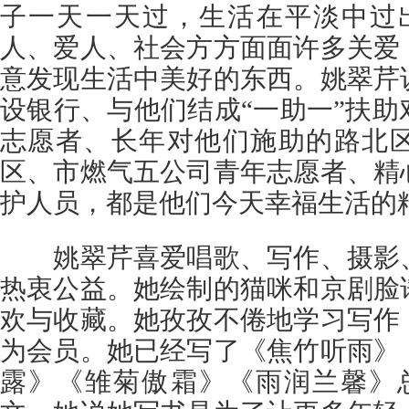
子一天一天过，生活在平淡中过
人、爱人、社会方方面面许多关爱
意发现生活中美好的东西。姚翠芹
设银行、与他们结成“一助一”扶
志愿者、长年对他们施助的路北
区、市燃气五公司青年志愿者、精
护人员，都是他们今天幸福生活的
姚翠芹喜爱唱歌、写作、摄影、
热衷公益。她绘制的猫咪和京剧脸
欢与收藏。她孜孜不倦地学习写作
为会员。她已经写了《焦竹听雨》
露》《雏菊傲霜》《雨润兰馨》