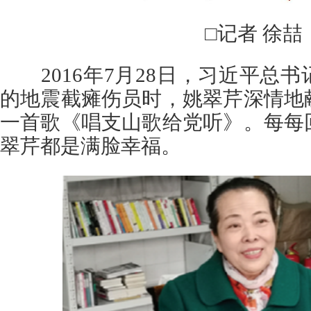
□记者 徐喆
2016年7月28日，习近平总
的地震截瘫伤员时，姚翠芹深情地
一首歌《唱支山歌给党听》。每每
翠芹都是满脸幸福。