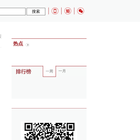
报
热点
一月
一周