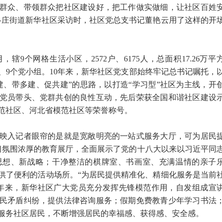
群众、带领群众把社区建设好，把工作做实做细，让社区百姓
各庄街道新华社区采访时，社区党总支书记董艳云用了这样的开
辖9个网格生活小区，2572户、6175人，总面积17.26万平
部、9个党小组。10年来，新华社区党支部始终牢记总书记嘱托，
建、带多建、促共建”的思路，以打造“学习型”社区为主线，开
党员带头、党群共创的良性互动，先后荣获全国和谐社区建设
范社区、河北省模范社区等荣誉称号。
入记者眼帘的是就是宽敞明亮的一站式服务大厅，可为居民
学习氛围浓厚的教育展厅，全面展示了党的十八大以来以习近平同
思想、新战略；干净整洁的棋牌室、书画室、充满温情的亲子
供了便利的活动场所。“为居民提供精准化、精细化服务是当前
年来，新华社区广大党员充分发挥先锋模范作用，自发组成宣
民矛盾纠纷，提供法律咨询服务；假期免费教青少年学习书法
服务社区居民，不断增强居民的幸福感、获得感、安全感。