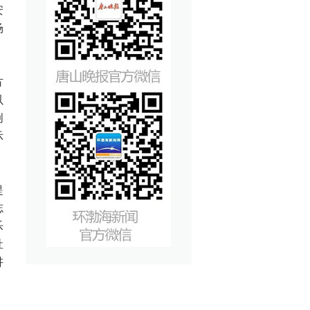
安
场
方
以
创
示
提
志
乐
社
讲
；