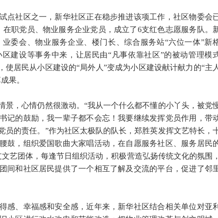
点社区之一，新华社区正在稳步推进该项工作，社区物委会
长、在职党员、物业服务企业党员，成立了6支红色志愿服务队。
业委会、物业服务企业、楼门长、综合服务站“六位一体”新
区建设等事务中来，让居民由“凡事依靠社区”的被动管理模
，使居民从小区建设的“局外人”变成为小区建设献计献力的“主
革成果。
情景，心情仍然很激动。“我从一个什么都不懂的小丫头，被党
书记的鼓励，我一辈子都不会忘！我要继续发挥党员作用，带
党员的责任。”作为社区太极队的队长，郑胜英发挥文艺特长，
腰鼓，组织爱国歌曲大家唱活动，在自愿服务社区、服务居民
支文艺团体，每逢节日组织活动，积极营造弘扬传统文化的氛围
团间和社区居民提供了一个相互了解及交流的平台，促进了邻
感、幸福感和安全感，近年来，新华社区结合相关单位对亚