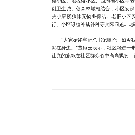
楼小区、地税楼小区、西湖楼小区等老
创卫生城、创森林城相结合，小区安保
决小康楼独体无物业保洁、老旧小区
行、小区绿植补栽补种等实际问题....
“大家始终牢记总书记嘱托，如今我
就在身边。”董艳云表示，社区将进一
让党的旗帜在社区群众心中高高飘扬，