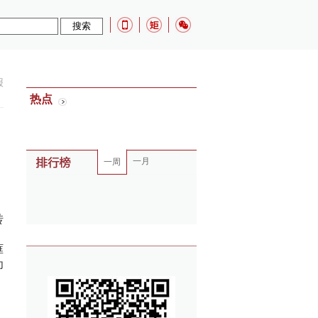
报
热点
一月
一周
转
，
框
为