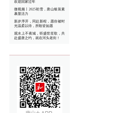
欢迎回家过年
微视频丨2025初雪，唐山银装素
裹显活力
新岁序开，同赴新程，愿你被时
光温柔以待，所盼皆如愿
观水上不夜城，听盛世笙歌，共
赴盛唐之约，就在河头老街！