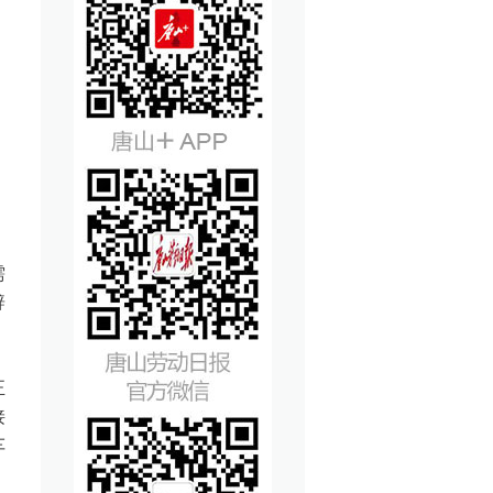
需
辟
正
接
车