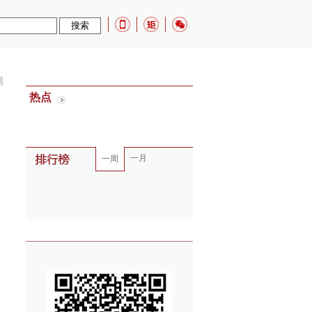
网
热点
一月
一周