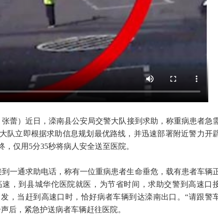
 张蕾
）近日，滦南县公安局交警大队接到求助，称重病患者急
大队立即根据求助信息规划最优路线，并迅速部署附近警力开
，仅用5分35秒将病人安全送至医院。
警接到一通求助电话，称有一位重病患者生命垂危，载有患者车辆
高速，到县城华佗医院就医，为节省时间，求助交警到高速口
发，当赶到高速口时，恰好病者车辆到达滦南出口。“请跟警
一声后，紧急护送病者车辆赶往医院。