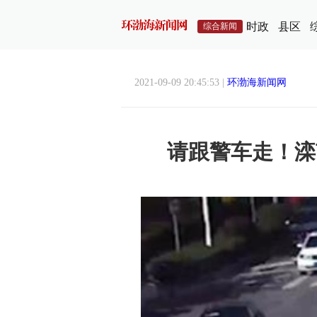
时政
县区
综合新闻
2021-09-09 20:45:53
|
环渤海新闻网
请跟警车走！滦