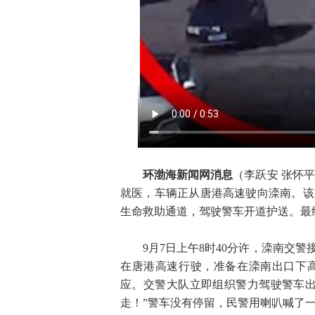
环渤海新闻网消息
（
李跃安 张怀平
就医，车辆正从唐港高速驶向滦南。该
生命救助通道，驾驶警车开道护送。最终
9月7日上午8时40分许，滦南交
在唐港高速行驶，准备在滦南出口下
应。交警大队立即组织警力驾驶警车出
走！”警车没有停留，民警用喇叭喊了