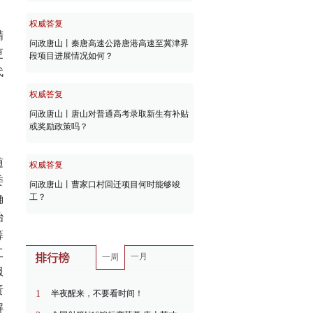
，
权威答复
精
问政唐山丨秦唐高速公路唐港高速至冀津界
更
段项目进展情况如何？
代
权威答复
问政唐山丨唐山对普通高考录取新生有补贴
或奖励政策吗？
随
权威答复
委
问政唐山丨曹家口村回迁项目何时能够竣
工？
确
治
筹
工
一月
一周
服
责
1
半夜醒来，不要看时间！
解