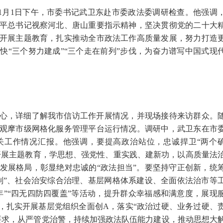
11月1日下午，市委书记武卫东赴市委政法委调研检查。他强调
平总书记视察河北、唐山重要指示精神，坚决贯彻党的二十大
开展主题教育，扎实推动全市政法工作高质量发展，努力打造
快“三个努力建成”“三个走在前列”步伐，为奋力谱写中国式现
心，详细了解我市信访工作开展情况，并现场接待来访群众。
观摩市级网格化服务管理平台运行情况。调研中，武卫东在市
关工作情况汇报。他强调，要提高政治站位，忠诚捍卫“两个
实开展主题教育，学思想、强党性、重实践、建新功，以高质量法
发展格局，彰显绝对忠诚的“政法担当”。要坚持守正创新，统
制”、社会治安综合治理、基层网格体系建设、全面依法治市等
年”“四无四防四覆盖”等活动，提升群众幸福感和满意度，展现
领，扎实开展基层党组织全面创A，落实“政治过硬、业务过硬、
要求，从严管党治警，持续加强政法队伍能力建设，推动思想大