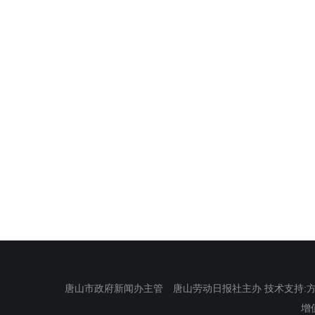
唐山市政府新闻办主管 唐山劳动日报社主办 技术支持:方正电
增