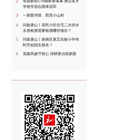
2
全国射箭U16锦标赛落幕 唐山英才
学校夺混合团体冠军
3
一座图书馆，照亮小山村
4
问政唐山丨居民小区住宅二次供水
水质检测需要检测哪些项目？
5
问政唐山丨路南区第五实验小学何
时开始招生报名？
6
党旗高扬守初心 深耕善治筑家园