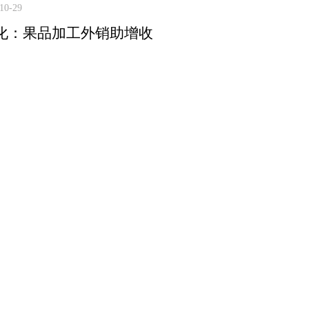
10-29
化：果品加工外销助增收