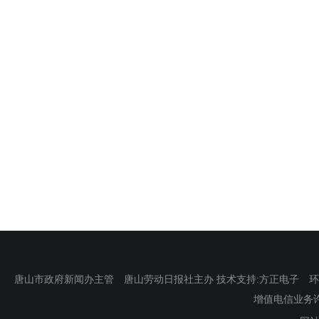
唐山市政府新闻办主管 唐山劳动日报社主办 技术支持:方正电子 环渤海新
增值电信业务许可证