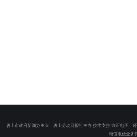
唐山市政府新闻办主管 唐山劳动日报社主办 技术支持:方正电子 环渤海新
增值电信业务许可证