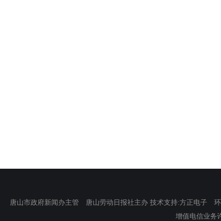
唐山市政府新闻办主管 唐山劳动日报社主办 技术支持:方正电子 环渤海新
增值电信业务许可证