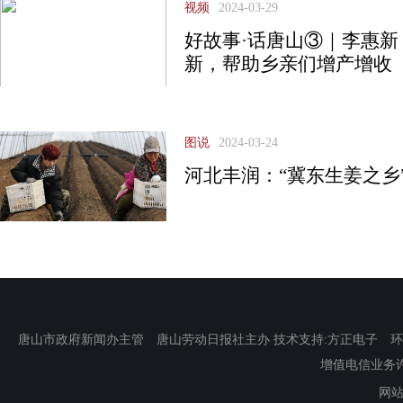
视频
2024-03-29
好故事·话唐山③｜李惠
新，帮助乡亲们增产增收
图说
2024-03-24
河北丰润：“冀东生姜之乡
唐山市政府新闻办主管 唐山劳动日报社主办 技术支持:方正电子 环渤海新
增值电信业务许可证
网