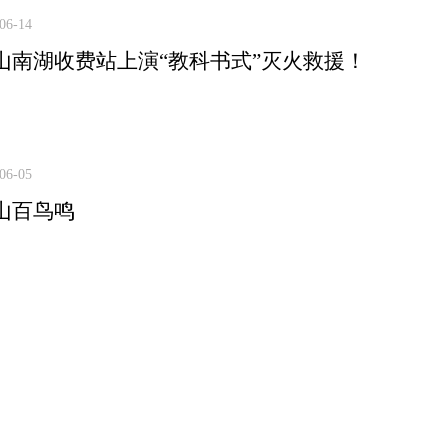
06-14
山南湖收费站上演“教科书式”灭火救援！
06-05
山百鸟鸣