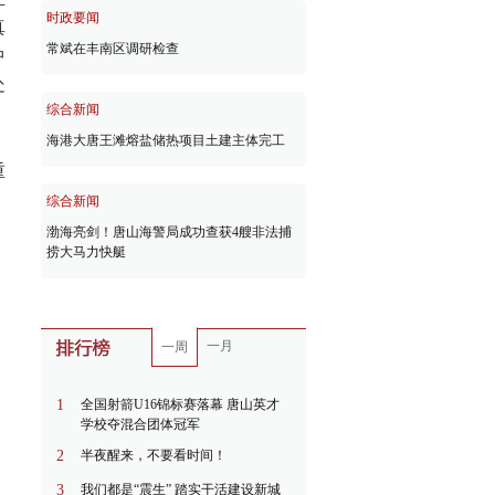
时政要闻
真
常斌在丰南区调研检查
中
处
综合新闻
海港大唐王滩熔盐储热项目土建主体完工
重
综合新闻
渤海亮剑！唐山海警局成功查获4艘非法捕
捞大马力快艇
一月
一周
1
全国射箭U16锦标赛落幕 唐山英才
学校夺混合团体冠军
2
半夜醒来，不要看时间！
3
我们都是“震生” 踏实干活建设新城