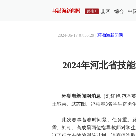
县区
综合
中
路南+
2024-06-17 07:55:29 |
环渤海新闻网
2024年河北省
环渤海新闻网消息
（刘红艳 范圣
王钰喜、武芯阳、冯柏睿3名学生奋勇
此次赛事备赛时间紧、任务重。
需。刘朝、高成昊两位指导教师对学生
订了行之有效的训练计划。该赛项选取