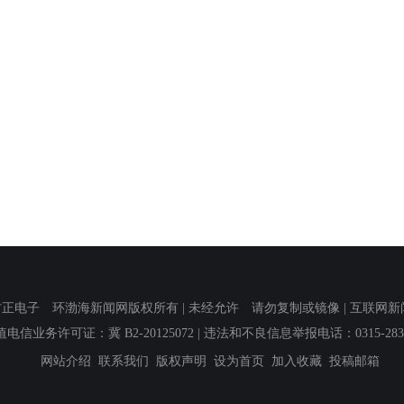
子 环渤海新闻网版权所有 | 未经允许 请勿复制或镜像 | 互联网新闻信息服
值电信业务许可证：冀 B2-20125072
| 违法和不良信息举报电话：0315-2839
网站介绍
联系我们
版权声明
设为首页
加入收藏
投稿邮箱