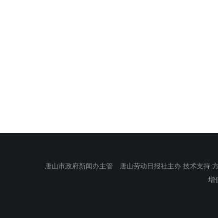
唐山市政府新闻办主管 唐山劳动日报社主办 技术支持:方正电
增