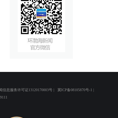
务许可证13120170003号 |
冀ICP备08105870号-1
|
111