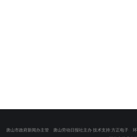
唐山市政府新闻办主管 唐山劳动日报社主办 技术支持:方正电子 环渤海新