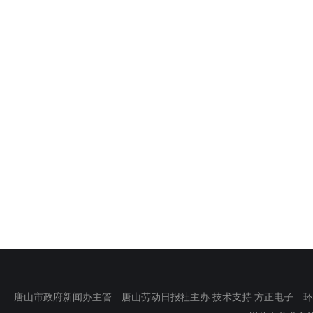
唐山市政府新闻办主管 唐山劳动日报社主办 技术支持:方正电子 环渤海新