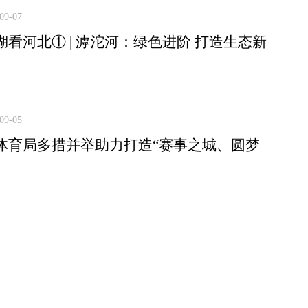
09-07
湖看河北① | 滹沱河：绿色进阶 打造生态新
09-05
体育局多措并举助力打造“赛事之城、圆梦