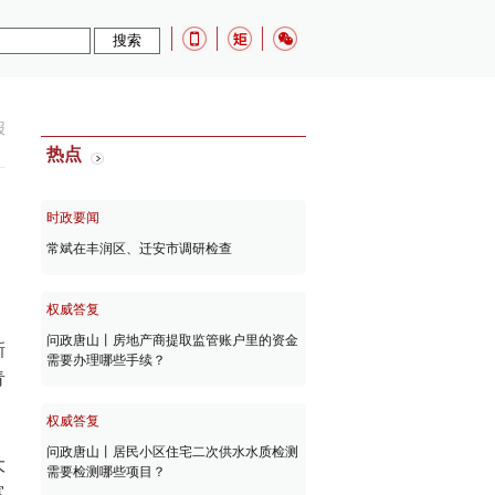
报
热点
时政要闻
常斌在丰润区、迁安市调研检查
权威答复
问政唐山丨房地产商提取监管账户里的资金
新
需要办理哪些手续？
青
权威答复
问政唐山丨居民小区住宅二次供水水质检测
大
需要检测哪些项目？
富