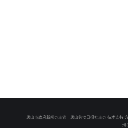
唐山市政府新闻办主管 唐山劳动日报社主办 技术支持:方正电
增