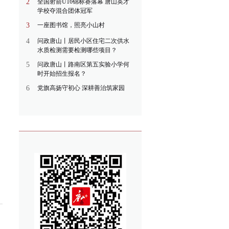
2
全国射箭U16锦标赛落幕 唐山英才
学校夺混合团体冠军
3
一座图书馆，照亮小山村
4
问政唐山丨居民小区住宅二次供水
水质检测需要检测哪些项目？
5
问政唐山丨路南区第五实验小学何
时开始招生报名？
6
党旗高扬守初心 深耕善治筑家园