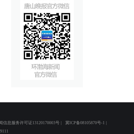
务许可证13120170003号 |
冀ICP备08105870号-1
|
111