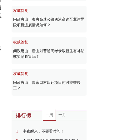
勇
权威答复
我
问政唐山丨秦唐高速公路唐港高速至冀津界
段项目进展情况如何？
，
权威答复
扣
问政唐山丨唐山对普通高考录取新生有补贴
或奖励政策吗？
权威答复
问政唐山丨曹家口村回迁项目何时能够竣
工？
一月
一周
1
半夜醒来，不要看时间！