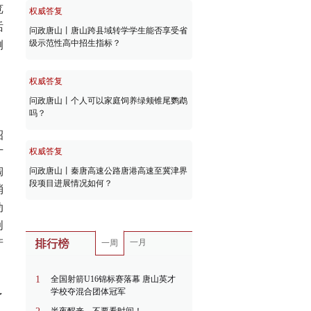
览
权威答复
话
问政唐山丨唐山跨县域转学学生能否享受省
级示范性高中招生指标？
侧
权威答复
问政唐山丨个人可以家庭饲养绿颊锥尾鹦鹉
吗？
招
权威答复
广
陶
问政唐山丨秦唐高速公路唐港高速至冀津界
段项目进展情况如何？
消
动
创
产
一月
一周
1
全国射箭U16锦标赛落幕 唐山英才
学校夺混合团体冠军
了