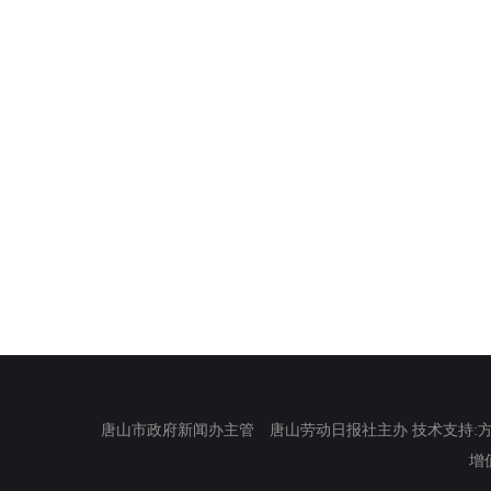
唐山市政府新闻办主管 唐山劳动日报社主办 技术支持:方正电
增