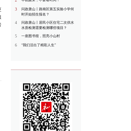
2
半夜醒来，不要看时间！
，
更
3
问政唐山丨路南区第五实验小学何
时开始招生报名？
服
4
问政唐山丨居民小区住宅二次供水
者
水质检测需要检测哪些项目？
5
一座图书馆，照亮小山村
6
“我们活出了精彩人生”