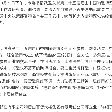
）9月21日下午，市委书记武卫东就第二十五届唐山中国陶瓷博
工作调研检查。他强调，要深入学习贯彻习近平总书记重要讲
党中央决策部署和省市委工作安排，统筹扩大内需和深化供给
力。
，考察第二十五届唐山中国陶瓷博览会企业参展、群众观展、
介，综合运用“线上+线下”融媒体宣传矩阵，全方位、多角度推
参展企业的交流合作，在河头老街、南湖等热门景区合理设置
成本，打造永不落幕的陶博盛会。要注重品牌打造，广泛征求
进陶瓷技术创新、商业模式创新，推进陶瓷企业优化重组，带
方瓷都”名片。要营造良好环境，大力弘扬工匠精神，建好用好
”政策和医疗援助体系、“惠唐保”“长护险”等惠民举措，补齐生
才来唐创新创业。
销售有限公司和唐山百货大楼集团有限责任公司等企业，详细