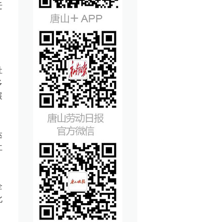
迁
社
多
展
达
仁
企
北