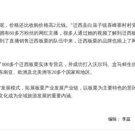
斤呢，价格还比收购价格高2元钱。”迁西县白庙子镇喜峰寨村村
拥有60多万粉丝的网红主播，很多人通过她的视频了解到迁西
到了直播销售迁西板栗的队伍中来，迁西板栗的品牌也插上了
了800多个迁西板栗实体专营店，并成功打入沃尔玛、盒马鲜生
东南亚、欧洲及北美洲等20多个国家和地区。
游”发展模式，拓展板栗产业发展产业链，以板栗为主要特色的景
栗文化成为全域旅游发展的重要内涵。
编辑： 李蕊