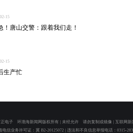
02-15
急！唐山交警：跟着我们走！
02-15
后生产忙
子 环渤海新闻网版权所有 | 未经允许 请勿复制或镜像 | 互联网新闻信息服
值电信业务许可证：冀 B2-20125072
| 违法和不良信息举报电话：0315-2839