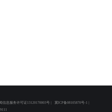
务许可证13120170003号 |
冀ICP备08105870号-1
|
111