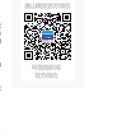
党
板
网
供
区