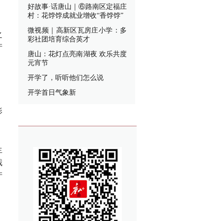
好故事·话唐山｜⑥路南区定福庄
村：花饽饽成就业增收“香饽饽”
微视频｜高新区瓦房庄小学：多
之
彩社团培育综合英才
产
唐山：花灯点亮南湖夜 欢乐共度
元宵节
开学了，听听他们怎么说
开学首日气象新
影
生
截
产
、