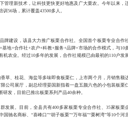
下管理新技术，让科技更快更好地惠及广大栗农。今年以来，
训56场，累计覆盖43500多人。
品牌建设，该县大力推广板栗合作社。全国首个板栗专业合作
基地+合作社+农户+科教+服务+品牌+市场的合作模式，与10
机农业。经过10多年的发展，合作社规模已由最初的110户发
的香草、桂花、海盐等多味即食板栗仁，上市两个月，月销售额
展有限公司展厅，副总经理晏国新指着一盘五颜六色的小包装板栗
断研发，目前已推出板栗系列产品40余种。
群发展。目前，全县共有400多家板栗专业合作社、35家板栗
个中国驰名商标、“喜峰口”“胡子板栗”“万年福”“栗树湾”等10个河