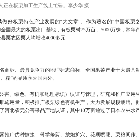
人正在板栗加工生产线上忙碌。李少华 摄
做好板栗特色产业发展的“大文章”。作为著名的“中国板栗
全国最大的板栗出口基地，有板栗树75万亩、5000万株，常年
县栗农因栗人均增收4000多元。
名商标、最具竞争力的地理标志商标、全国果菜产业十大最具
甜、糯”的品质享誉国内外。
无公害、绿色、有机和地理标识）认证与管理，研究和推广应用
肥施用量，积极推广板栗绿色有机生产，大力发展规模栽培。
过了河北省无公害果品产地认证，其中10万亩通过了日本农林水
索推广优种嫁接、科学修剪、放炮扩穴、花期喷硼、栗粮间作