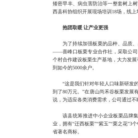
矮密早丰、病虫害防治等一整套树上树
西县科协组织开展现场培训18场，线上培
抱团取暖 让产业更强
为了持续加强板栗的品种、品质、
——喜峰口板栗专业合作社，采取公司+
个村合作建设板栗生产基地，大力发展有
到如今的5000余户。
“这是我们针对年轻人口味新研发
到了80万元。”在唐山尚禾谷板栗发
说，为适应各类消费需求，公司通过不
该县统筹推进中小企业板栗品牌集
业，拥有“迁西板栗”“紫玉”“栗之花”3
省著名商标。