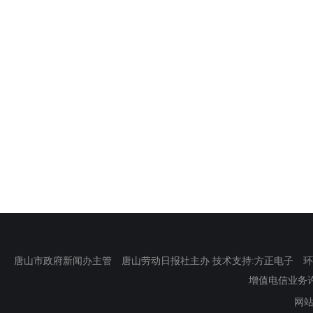
唐山市政府新闻办主管 唐山劳动日报社主办 技术支持:方正电子 环渤海新
增值电信业务许可证
网