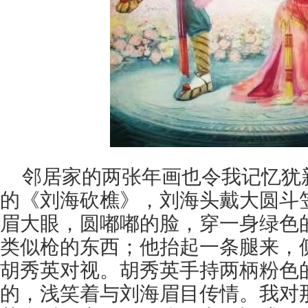
邻居家的两张年画也令我记忆犹
的《刘海砍樵》，刘海头戴大圆斗
眉大眼，圆嘟嘟的脸，穿一身绿色
类似枪的东西；他抬起一条腿来，
胡秀英对视。胡秀英手持两柄粉色
的，浅笑着与刘海眉目传情。我对那