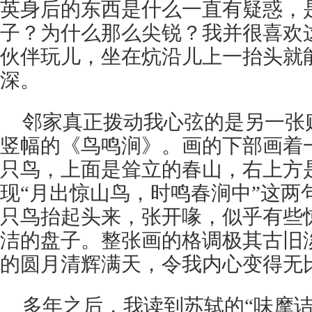
英身后的东西是什么一直有疑惑，
子？为什么那么尖锐？我并很喜欢
伙伴玩儿，坐在炕沿儿上一抬头就
深。
邻家真正拨动我心弦的是另一张
竖幅的《鸟鸣涧》。画的下部画着
只鸟，上面是耸立的春山，右上方
现“月出惊山鸟，时鸣春涧中”这两
只鸟抬起头来，张开喙，似乎有些
洁的盘子。整张画的格调极其古旧
的圆月清辉满天，令我内心变得无
多年之后，我读到苏轼的“味摩