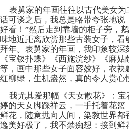
表舅家的年画往往以古代美女为
话可谈之后，我总是略带夸张地说
好看！”然后走到靠墙的柜子旁，
味地近距离欣赏那些古装女子，看
拜年。表舅家的年画，我印象较深
《宝钗扑蝶》《西施浣纱》《麻姑
等，画中那些女子面容姣好，衣袂
红柳绿，生机盎然，真的令人赏心
我尤其爱那幅《天女散花》：宝
婷的天女脚踩祥云，一手托着花篮
鲜花，随意抛向人间，染教世界都
逸美好极了，我不禁痴想：接到鲜