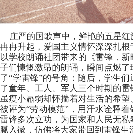
庄严的国歌声中，鲜艳的五星红
冉冉升起，爱国主义情怀深深扎根
以学校朗诵社团带来的《雷锋，新
子们慷慨激昂的朗诵，瞬间点燃了
了“学雷锋”的号角；随后，学生
了童年、工人、军人三个时期的雷
虽瘦小羸弱却怀揣着对生活的希望
被评为“劳动模范”，用汗水诠释
雷锋多次立功，为国家和人民无私
腻入微，仿佛将大家带回到雷锋生