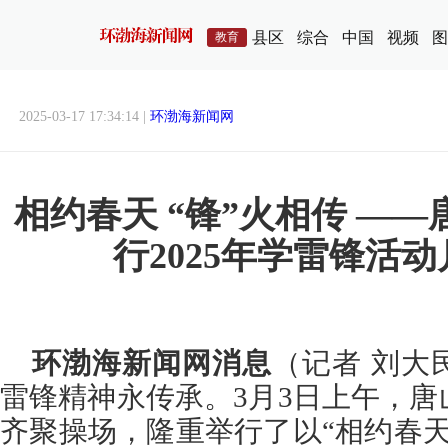
县区
综合
中国
视频
图
教育
2025-03-17 17:34:14 |
环渤海新闻网
相约春天 “锋”火相传 —
行2025年学雷锋活
环渤海新闻网消息
（记者 刘大
雷锋精神永传承。3月3日上午，
齐聚操场，隆重举行了以“相约春天·