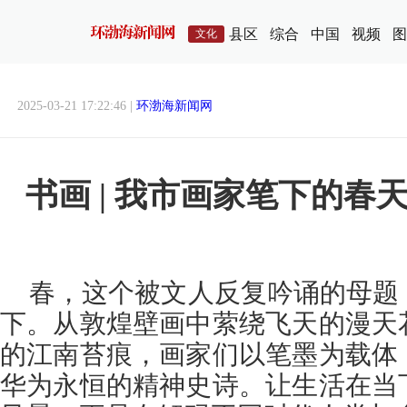
县区
综合
中国
视频
图
文化
2025-03-21 17:22:46 |
环渤海新闻网
书画 | 我市画家笔下的春
春，这个被文人反复吟诵的母题
下。从敦煌壁画中萦绕飞天的漫天
的江南苔痕，画家们以笔墨为载体
华为永恒的精神史诗。让生活在当