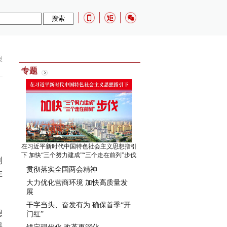
报
专题
在习近平新时代中国特色社会主义思想指引
下 加快“三个努力建成”“三个走在前列”步伐
到
贯彻落实全国两会精神
在
大力优化营商环境 加快高质量发
展
干字当头、奋发有为 确保首季“开
想
门红”
墨