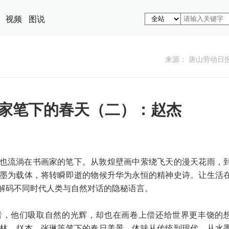
视频
图说
来源： 唐山劳动日
市画家笔下的春天（二）：赵杰
也流淌在书画家的笔下。从敦煌壁画中萦绕飞天的漫天花雨，
墨为载体，将转瞬即逝的物候升华为永恒的精神史诗。让生活
解码不同时代人类与自然对话的隐秘语言。
者，他们吸取自然的光辉，却也在画卷上偿还给世界更丰饶的
林、赵杰、张琳等笔下的春日美景，体味从传统到现代、从水