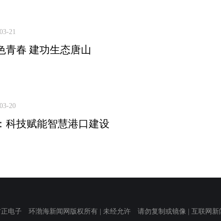
03-21
色青春 建功生态唐山
03-20
：科技赋能智慧港口建设
子 环渤海新闻网版权所有 | 未经允许 请勿复制或镜像 | 互联网新闻信息服