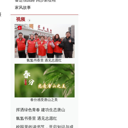
奋进强国路 阔步新征程
家风故事
摄
视频
氤氲书香里 遇见志愿红
春分感受唐山之美
挥洒绿色青春 建功生态唐山
氤氲书香里 遇见志愿红
校园里的读书节，开启知识与成