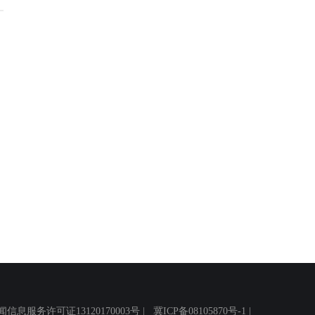
务许可证13120170003号 |
冀ICP备08105870号-1
|