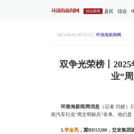
县区
综合
综合新闻
2025-04-02 09:12:51 |
环渤海新闻网
双争光荣榜丨202
业“
环渤海新闻网消息
（记者 闫妍）
租汽车行业“周文明标兵”名单。他们是
1.
李金亮
，冀BD53280，交发