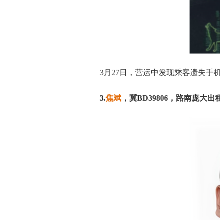
3月27日，营运中发现乘客遗失手
3.
焦斌
，冀BD39806，路南庞大