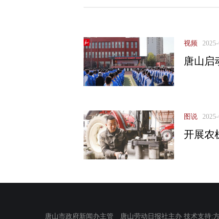
视频
2025-
唐山启
图说
2025-
开展农
唐山市政府新闻办主管 唐山劳动日报社主办 技术支持:方正电