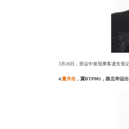
3月26日，营运中发现乘客遗失
4.
董卉欣
，冀BTP081，路北华