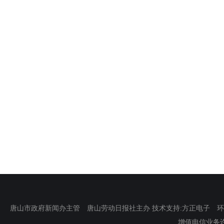
唐山市政府新闻办主管 唐山劳动日报社主办 技术支持:方正电子 环渤海新
增值电信业务许可证