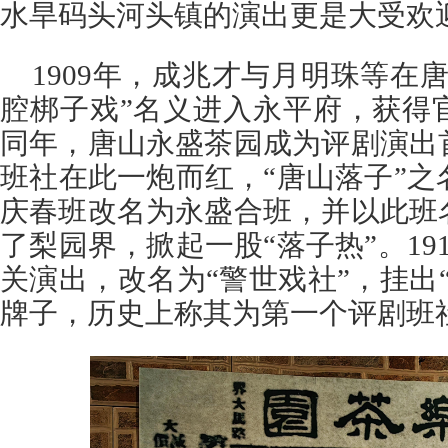
水旱码头河头镇的演出更是大受欢
1909年，成兆才与月明珠等在
腔梆子戏”名义进入永平府，获得
同年，唐山永盛茶园成为评剧演出
班社在此一炮而红，“唐山落子”之名
庆春班改名为永盛合班，并以此班
了梨园界，掀起一股“落子热”。19
关演出，改名为“警世戏社”，挂出
牌子，历史上称其为第一个评剧班