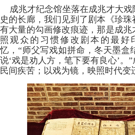
成兆才纪念馆坐落在成兆才大戏
史的长廊，我们见到了剧本《珍珠
有大量的勾画修改痕迹，那是成兆
照观众的习惯修改剧本的最好
忆，“师父写戏如拼命，冬天墨盒
说‘戏是劝人方，笔下要有良心’。
民间疾苦；以戏为镜，映照时代变