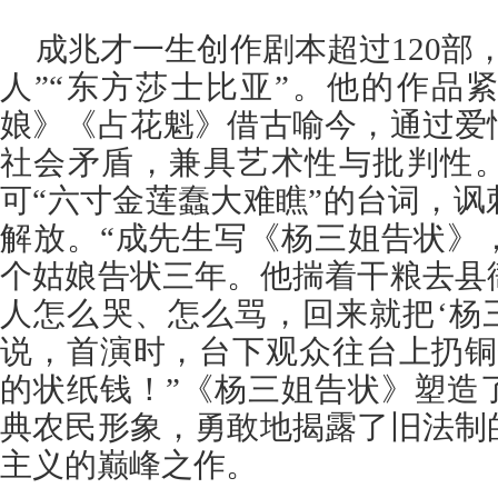
成兆才一生创作剧本超过120部
人”“东方莎士比亚”。他的作品
娘》《占花魁》借古喻今，通过爱
社会矛盾，兼具艺术性与批判性
可“六寸金莲蠢大难瞧”的台词，
解放。“成先生写《杨三姐告状》
个姑娘告状三年。他揣着干粮去县
人怎么哭、怎么骂，回来就把‘杨
说，首演时，台下观众往台上扔铜
的状纸钱！”《杨三姐告状》塑造
典农民形象，勇敢地揭露了旧法制
主义的巅峰之作。