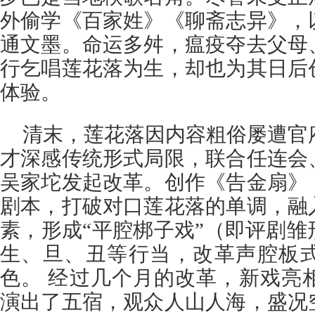
外偷学《百家姓》《聊斋志异》，
通文墨。命运多舛，瘟疫夺去父母
行乞唱莲花落为生，却也为其日后
体验。
清末，莲花落因内容粗俗屡遭官府
才深感传统形式局限，联合任连会
吴家坨发起改革。创作《告金扇》
剧本，打破对口莲花落的单调，融
素，形成“平腔梆子戏”（即评剧
生、旦、丑等行当，改革声腔板
色。 经过几个月的改革，新戏亮
演出了五宿，观众人山人海，盛况