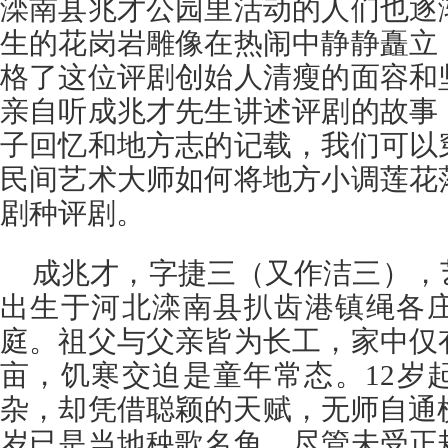
滦南县兆才公园里活动的人们也逐
生的花岗岩雕像在热闹中静静矗立
格了这位评剧创始人清瘦的面容和
亲自听成兆才先生讲述评剧的故事
子回忆和地方志的记载，我们可以
民间艺术大师如何将地方小调莲花
剧种评剧。
成兆才，字捷三（又作洁三），艺名
出生于河北滦南县扒齿港镇绳各
庭。祖父与父亲皆为长工，家中仅
亩，饥寒交迫是童年常态。12岁
杂，却凭借聪颖的天赋，无师自通
岁已是当地秧歌名角。尽管未受正