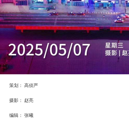
策划： 高侦严
摄影： 赵亮
编辑： 张曦