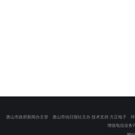
唐山市政府新闻办主管 唐山劳动日报社主办 技术支持:方正电子 环渤海新
增值电信业务许可证
网