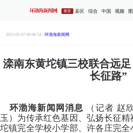
县区
综合
中国
视频
图
教育
2025-05-07 09:00:54 |
环渤海新闻网
滦南东黄坨镇三校联合远足
长征路”
环渤海新闻网消息
（记者 赵欣
玉）为传承红色基因、弘扬长征精
坨镇完全学校小学部、许各庄完全