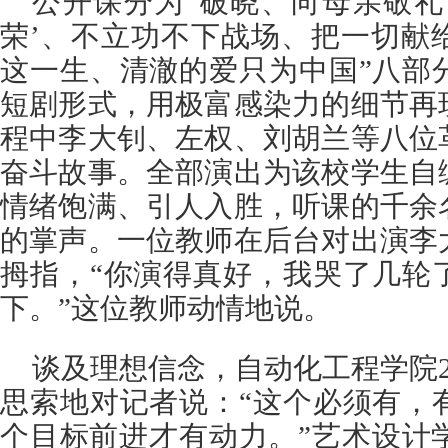
公开课分为“破晓、向母亲敬礼
荣’、不立功不下战场、把一切献
这一生、清澈的爱只为中国”八部
短剧形式，用极富感染力的细节再
程中李大钊、左权、刘胡兰等八位
奋斗故事。全部演出为该校学生自
情绪饱满、引人入胜，听课的千余
的掌声。一位教师在后台对出演李
拇指，“你演得真好，我哭了几轮
下。”这位教师动情地说。
谈及理想信念，自动化工程学院2
思索地对记者说：“这个必须有，
个目标前进才有动力。”艺术设计学