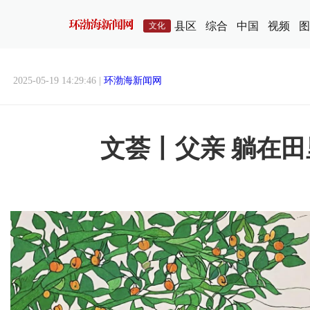
县区
综合
中国
视频
图
文化
2025-05-19 14:29:46 |
环渤海新闻网
文荟丨父亲 躺在