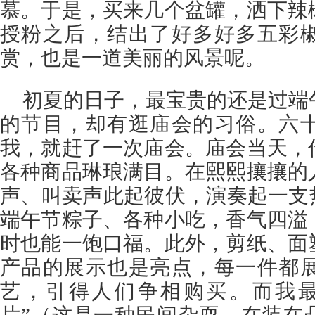
慕。于是，买来几个盆罐，洒下辣
授粉之后，结出了好多好多五彩
赏，也是一道美丽的风景呢。
初夏的日子，最宝贵的还是过端
的节目，却有逛庙会的习俗。六
我，就赶了一次庙会。庙会当天，
各种商品琳琅满目。在熙熙攘攘的
声、叫卖声此起彼伏，演奏起一支
端午节粽子、各种小吃，香气四溢
时也能一饱口福。此外，剪纸、面
产品的展示也是亮点，每一件都
艺，引得人们争相购买。而我最