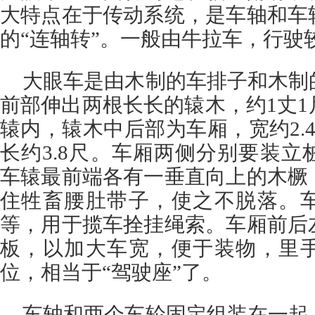
大特点在于传动系统，是车轴和车
的“连轴转”。一般由牛拉车，行驶
大眼车是由木制的车排子和木制
前部伸出两根长长的辕木，约1丈
辕内，辕木中后部为车厢，宽约2.
长约3.8尺。车厢两侧分别要装
车辕最前端各有一垂直向上的木橛
住牲畜腰肚带子，使之不脱落。
等，用于揽车拴挂绳索。车厢前后
板，以加大车宽，便于装物，里
位，相当于“驾驶座”了。
车轴和两个车轮固定组装在一起