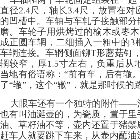
直径2.4尺，轴长3.4尺，放置在
的凹槽中。车轴与车轧子接触部分
磨。车轮子用烘烤过的榆木或枣木
成正圆车辋，二细插入一粗中的3
车辋连接。车辋侧面铆T形蘑菇钉
辋较窄，厚1.5寸左右，负重后
当地有俗语称：“前有车，后有辙
了“辙”，这个“辙”，就是那时候的
大眼车还有一个独特的附件——
也有叫油涎壶的，为瓷质，置于里
油、草籽油不等，壶内还置于猪鬃
赶车人就要跳下车来，从壶内蘸油