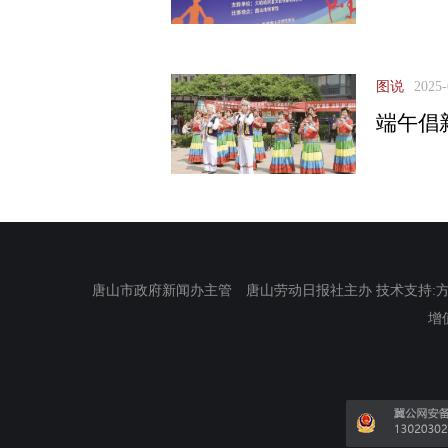
图说
2025-
端午倡
唐山市政府新闻办主管 唐山劳动日报社主办 技术支持:方正电
增