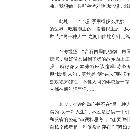
曲。我想她，是那种激烈跳动地想，就
此处，一个“想”字用得多么美妙
的边界，吃着碗里的，看着锅里的；从
世”与“另一种人生”之间自由地穿针走线
在海塭堡，“岩石四周的植物、房
惊诧，就好像又回到了我的故乡西上庄
臊，就好像人本来就应该这样‘赤条
迎“我”到来的，竟然是“我”在人间时
喜欢独来独往，不像人间的李惠曼一辈
人都在朝年轻里活……
其实，小说的重心并不在“另一种人
谓的“另一种人生”，不过是提供一个
和反省的姿态“审视和思考”。“想要做
自私？或者是一种复杂的存在？”诸如