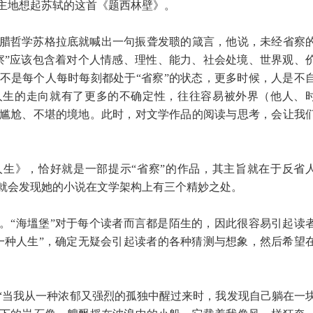
主地想起苏轼的这首《题西林壁》。
腊哲学苏格拉底就喊出一句振聋发聩的箴言，他说，未经省察
察”应该包含着对个人情感、理性、能力、社会处境、世界观、
不是每个人每时每刻都处于“省察”的状态，更多时候，人是不
人生的走向就有了更多的不确定性，往往容易被外界（他人、
尴尬、不堪的境地。此时，对文学作品的阅读与思考，会让我
生》，恰好就是一部提示“省察”的作品，其主旨就在于反省
就会发现她的小说在文学架构上有三个精妙之处。
。“海塭堡”对于每个读者而言都是陌生的，因此很容易引起读
一种人生”，确定无疑会引起读者的各种猜测与想象，然后希望
“当我从一种浓郁又强烈的孤独中醒过来时，我发现自己躺在一