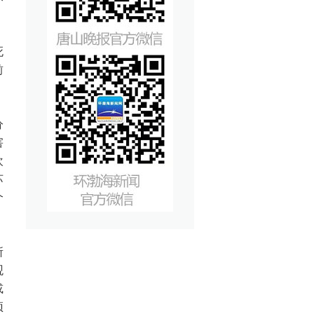
死
前
分
害
欢
苏
个
所
观
或
顽