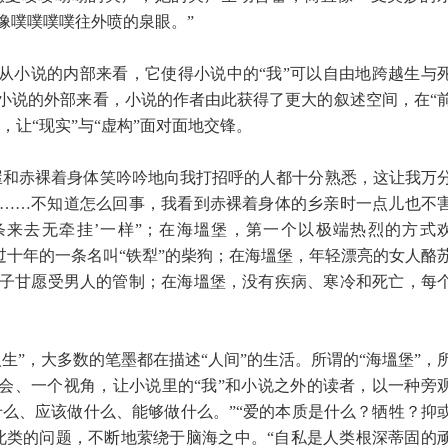
像噗噗噗噗往外喷的泉眼。”
！从小说的内部来看，它使得小说中的“我”可以自由地跨越生与
小说的外部来看，小说的作者由此获得了更大的叙述空间，在“
，让“现实”与“虚构”面对面地交锋。
屋和赤裸着身体笑吟吟地向我打招呼的人都十分熟悉，这让我万
……不知道怎么回事，我看到赤裸着身体的乡亲时一点儿也不
条来去无牵挂’一样”；在海塭堡，第一个以极端热烈的方式
养过十年的一条名叫“铁犁”的柴狗；在海塭堡，年轻漂亮的女人酪
子甘愿受男人的管制；在海塭堡，没有疾病、寒冷和死亡，每
生”，大多数的笔墨都在描述“人间”的生活。所谓的“海塭堡”，
机会、一个视角，让小说里的“我”和小说之外的读者，以一种旁
什么、应该做什么、能够做什么。”“爱的本质是什么？牺牲？抑
此类的问题，不断地萦绕于脑海之中。“自私是人类根深蒂固的