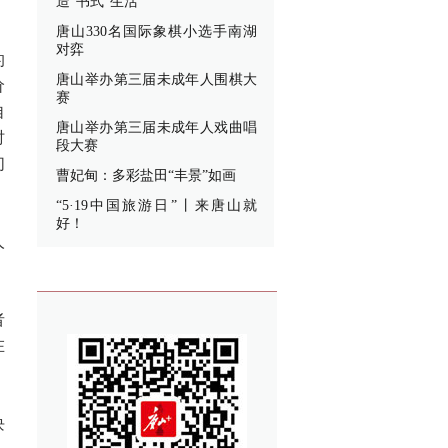
造“书式”生活
唐山330名国际象棋小选手南湖
对弈
的
唐山举办第三届未成年人围棋大
价
赛
自
唐山举办第三届未成年人戏曲唱
时
段大赛
们
曹妃甸：多彩盐田“丰景”如画
“5·19中国旅游日”丨来唐山就
好！
人
者
在
块