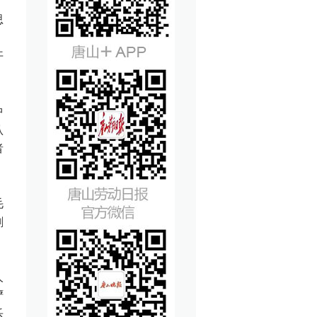
。
思
，
开
中
认
者
毛
剧
人
酽
乐