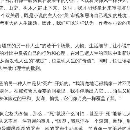
下的岩石像一艘飘摇在波浪中的小船，它载着我像风一样狂奔
空、山峦、树木才静止下来。这时，我才能够坐起来审视和
一个双关语，既是小说的主人公“我”审视和思考自己现实的处境
考重大的人生课题。因此，我们可以这样认为，作者在小说的
海塭堡的另一种人生”的若干个场景、人物、生活细节，让小说
衬的对比中反省自己的行为和心理，在对已逝人生的回味中重新
从而发现人生的“破绽”，也发现人生的“价值”。同时，也让读
人生做出理性的批判。
堡的另一种人生是从“死亡”开始的。“我清楚地记得我像一片羽
身体。在那短暂又虚妄的间歇里，我不停地出入它……陌生又
未体验过的平和、安详、愉悦，它们像月光一样覆盖了我。”
间定格为永恒，那么，“死”就没什么可怕，甚至于“死”能够让
从来不是一件容易的事儿，“随即，我悬浮在一个深阔、幽静、
惠曼嘤嘤嗡嗡的哭声，她的哭声生动含蓄，简直像一支美妙的