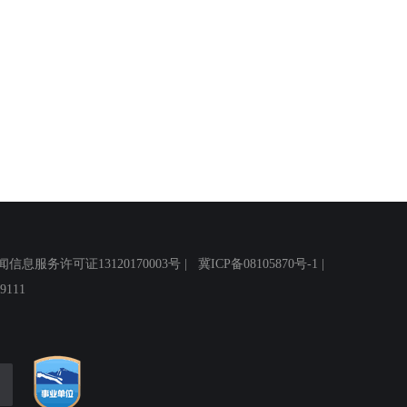
务许可证13120170003号 |
冀ICP备08105870号-1
|
111