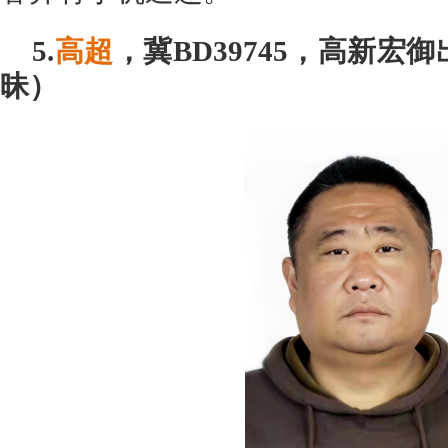
5.
高超
，冀BD39745，高新宏
昧）