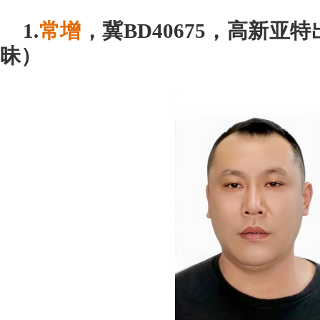
1.
常增
，冀BD40675，高新亚
昧）