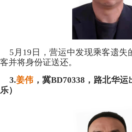
5月19日，营运中发现乘客遗
客并将身份证送还。
3.
姜伟
，冀BD70338，路北华
乐）