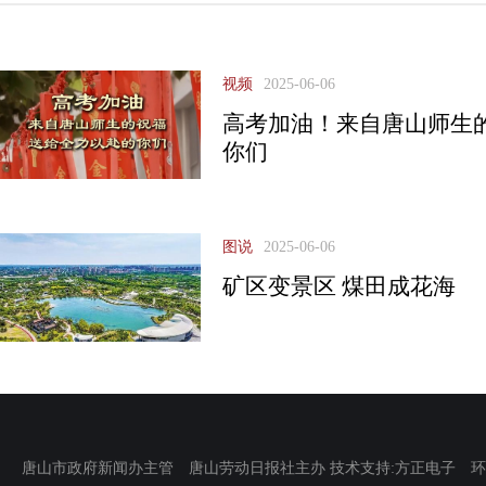
视频
2025-06-06
高考加油！来自唐山师生
你们
图说
2025-06-06
矿区变景区 煤田成花海
唐山市政府新闻办主管 唐山劳动日报社主办 技术支持:方正电子 环渤海新