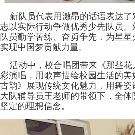
新队员代表用激昂的话语表达了
志以实际行动争做优秀少先队员。
队员勤学苦练、奋勇争先，为星星
实现中国梦贡献力量。
活动中，校合唱团带来《那些花
彩演唱，用歌声描绘校园生活的美
古韵》展现传统文化魅力，用舞姿
大队辅导员王老师的带领下，全体
坚定的理想信念。