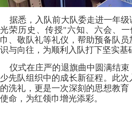
据悉，入队前大队委走进一年级
光荣历史、传授"六知、六会、一
巾、敬队礼等礼仪，帮助预备队员
识与向往，为顺利入队打下坚实基
仪式在庄严的退旗曲中圆满结束
少先队组织中的成长新征程。此次
的洗礼，更是一次深刻的思想教育
使命，为红领巾增光添彩。