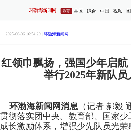
县区
综合
中国
视频
图
教育
2025-06-06 16:54:29 |
环渤海新闻网
红领巾飘扬，强国少年启航
举行2025年新队
环渤海新闻网消息
（记者 郝毅 
贯彻落实团中央、教育部、国家少
成长激励体系，增强少先队员光荣