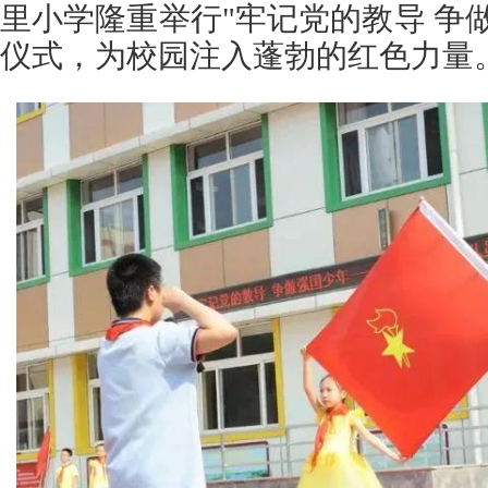
里小学隆重举行"牢记党的教导 争
仪式，为校园注入蓬勃的红色力量