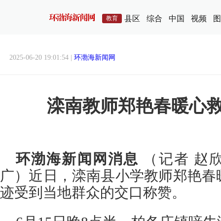
县区
综合
中国
视频
图
教育
2025-06-20 19:01:54 |
环渤海新闻网
滦南教师郑艳春暖心
环渤海新闻网消息
（记者 赵
广
）近日，滦南县小学教师郑艳春
迹受到当地群众的交口称赞。