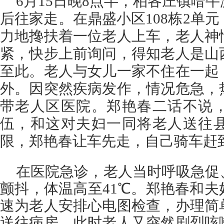
6月15日晚8点半，柏各庄镇喑
后往家走。在
鼎盛小区
108栋2单
力地搀扶着一位老人上车，老人神
紧，
快步上前询问，得知老人是山
至此。老人与女儿一家不住在一起
外。因突然疾病发作，情况危急，
带老人区医院。郑艳春二话不说
伍，和这对夫妇一同将老人送往
限，郑艳春让车先走，自己骑车赶
在医院急诊，老人当时呼吸急促
颤抖，体温高至41℃。郑艳春和
速为老人安排心电图检查，办理简
送往病房。此时老人又突然剧烈咳