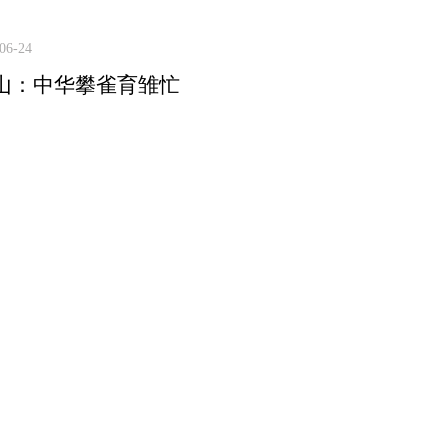
06-24
山：中华攀雀育雏忙