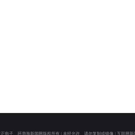
子 环渤海新闻网版权所有 | 未经允许 请勿复制或镜像 | 互联网新闻信息服