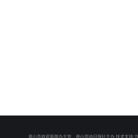
唐山市政府新闻办主管 唐山劳动日报社主办 技术支持:方正电