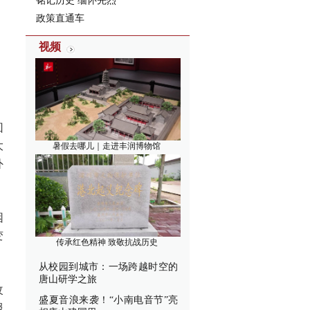
铭记历史 缅怀先烈
政策直通车
视频
回
大
暑假去哪儿｜走进丰润博物馆
外
困
变
传承红色精神 致敬抗战历史
从校园到城市：一场跨越时空的
唐山研学之旅
改
盛夏音浪来袭！“小南电音节”亮
服