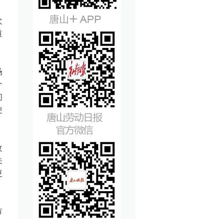
次
道
场
个
间
使
改
关
更
市