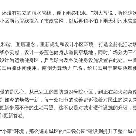
，还没有独立的雨水管线，逢下雨必积水。”刘大爷说，听说这
小区雨污管线接入了市政管网，以后再也不怕下雨天和污水管
造和谐、宜居理念，重新规划和设计小区环境，打造全龄化活动
线条灵感，设计一条蓝色健身步道贯穿场地，同时广场分为三
设计为运动健身区，乒乓球台及各类健身设施设置在此处。中
居民乘凉休闲使用。南侧为舞动力广场，给居民用于聚集跳舞
。
暖的是民心。从已完工的国防道24号院小区，到正在如火如荼
到如今的焕然一新，每一处细节的改善都诉说着对民生的深切
市更新步履不停的生动写照。这不仅是对城市硬件设施的升级，
市更新答卷。
“小家”环境，那么遍布城区的“口袋公园”建设则提升了整个城