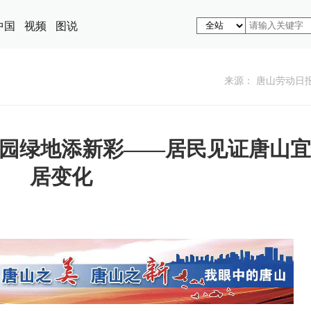
中国
视频
图说
来源： 唐山劳动日
园绿地添新彩——居民见证唐山宜
居变化