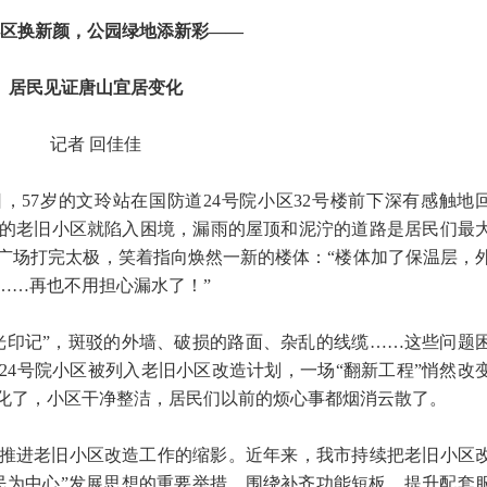
区换新颜，公园绿地添新彩——
居民见证唐山宜居变化
记者 回佳佳
，57岁的文玲站在国防道24号院小区32号楼前下深有感触地
的老旧小区就陷入困境，漏雨的屋顶和泥泞的道路是居民们最
广场打完太极，笑着指向焕然一新的楼体：“楼体加了保温层，
……再也不用担心漏水了！”
光印记”，斑驳的外墙、破损的路面、杂乱的线缆……这些问题
道24号院小区被列入老旧小区改造计划，一场“翻新工程”悄然改
化了，小区干净整洁，居民们以前的烦心事都烟消云散了。
力推进老旧小区改造工作的缩影。近年来，我市持续把老旧小区
民为中心”发展思想的重要举措，围绕补齐功能短板、提升配套