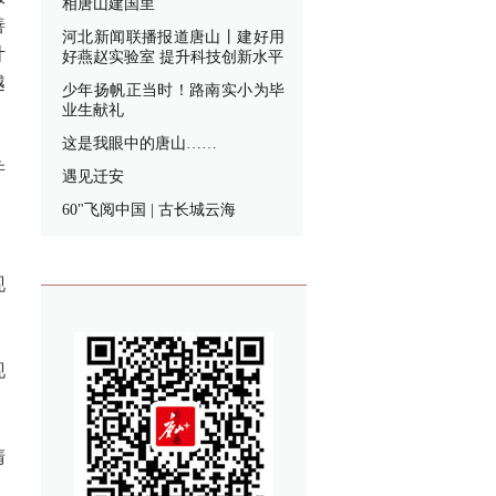
相唐山建国里
善
河北新闻联播报道唐山丨建好用
计
好燕赵实验室 提升科技创新水平
越
少年扬帆正当时！路南实小为毕
业生献礼
这是我眼中的唐山……
并
遇见迁安
，
60"飞阅中国 | 古长城云海
现
现
清