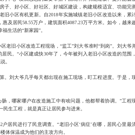
房子、好小区、好社区、好城区建设，构建规模适宜、功能完
老旧小区有机更新。自2018年实施城镇老旧小区改造以来，累
元，惠及居民58.55万户，建筑面积4087.23万平方米。如今，越来
幸福生活的“新家园”。
区老旧小区改造工程现场，“监工”刘大爷准时“到岗”。刘大爷
的居民。“小区建成快30年了，今年被列入老旧小区改造的范围
地说。
算。刘大爷几乎每天都出现在施工现场，盯工程进度。于是，
心肠，哪家哪户在改造施工中有啥问题，他都帮着协调。”工程
一民生工程，就是真正让居民参与进来。
2户居民进行了民意调查。“老旧小区‘病症’在哪，居民心里最
和楼体保温成为他们的主攻方向。