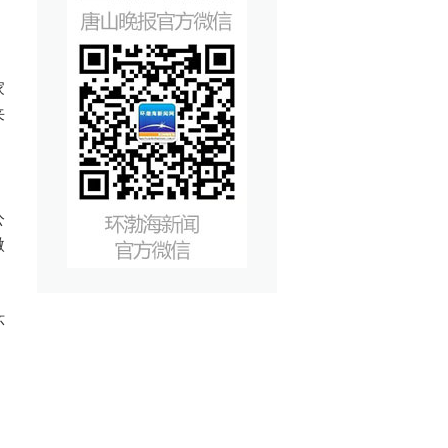
，
家
来
，
公
微
环