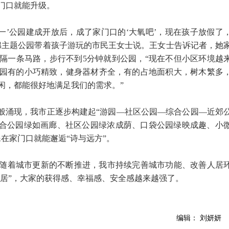
门口就能升级。
一’公园建成开放后，成了家门口的‘大氧吧’，现在孩子放假了
绵主题公园带着孩子游玩的市民王女士说。王女士告诉记者，她
隔一条马路，步行不到5分钟就到公园，“现在不但小区环境越
园有的小巧精致，健身器材齐全，有的占地面积大，树木繁多
闲，都能很好地满足我们的需求。”
笋般涌现，我市正逐步构建起“游园—社区公园—综合公园—近郊
综合公园绿如画廊、社区公园绿浓成荫、口袋公园绿映成趣、小
在家门口就能邂逅“诗与远方”。
随着城市更新的不断推进，我市持续完善城市功能、改善人居
宜居”，大家的获得感、幸福感、安全感越来越强了。
编辑： 刘妍妍