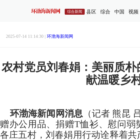
县区
综合
中国
视频
综合新闻
2025-07-14 11:14:30 |
环渤海新闻网
农村党员刘春娟：美丽质朴
献温暖乡
环渤海新闻网消息
（记者 熊昆 
赠办公用品、捐赠T恤衫、慰问弱
各庄五村，刘春娟用行动诠释着共