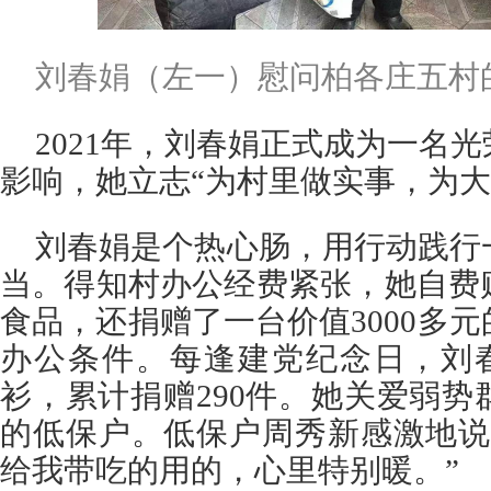
刘春娟（左一）慰问柏各庄五村
2021年，刘春娟正式成为一名
影响，她立志“为村里做实事，为大
刘春娟是个热心肠，用行动践行
当。得知村办公经费紧张，她自费
食品，还捐赠了一台价值3000多
办公条件。每逢建党纪念日，刘
衫，累计捐赠290件。她关爱弱
的低保户。低保户周秀新感激地说
给我带吃的用的，心里特别暖。”