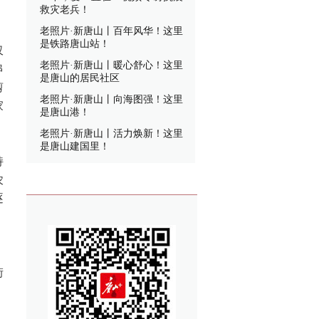
救灾老兵！
老照片·新唐山丨百年风华！这里
是铁路唐山站！
仅
老照片·新唐山丨暖心舒心！这里
串
是唐山的居民社区
剪
老照片·新唐山丨向海图强！这里
家
是唐山港！
老照片·新唐山丨活力焕新！这里
是唐山建国里！
持
农
逐
，
街