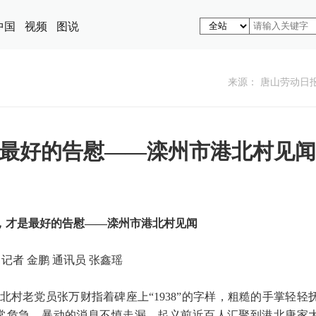
中国
视频
图说
来源： 唐山劳动日
最好的告慰——滦州市港北村见闻
，才是最好的告慰——滦州市港北村见闻
记者 金鹏 通讯员 张鑫瑶
北村老党员张万财指着碑座上“1938”的字样，粗糙的手掌轻轻
常危急，暴动的消息不慎走漏，起义前近百人汇聚到港北唐家