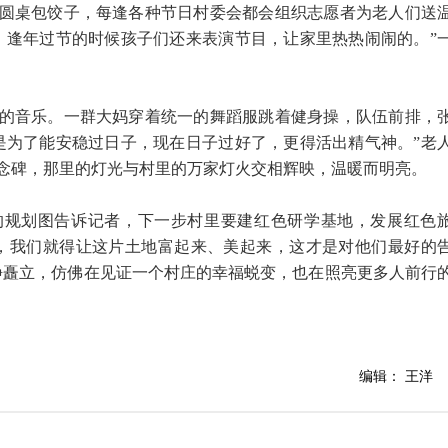
圆桌包饺子，每逢各种节日村委会都会组织志愿者为老人们送
，逢年过节的时候孩子们还来表演节目，让家里热热闹闹的。”
的音乐。一群大妈穿着统一的舞蹈服跳着健身操，队伍前排，
是为了能安稳过日子，现在日子过好了，更得活出精气神。”老
念碑，那里的灯光与村里的万家灯火交相辉映，温暖而明亮。
的规划图告诉记者，下一步村里要建红色研学基地，发展红色
，我们就得让这片土地富起来、美起来，这才是对他们最好的
静矗立，仿佛在见证一个村庄的幸福蜕变，也在照亮更多人前行
编辑： 王洋