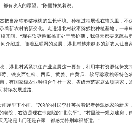
、都有收入的愿望。”陈丽静笑着说。
杰把自家软枣猕猴桃的生长环境、种植过程展现在镜头里，不
录着新农村的新变化。走进港北村软枣猕猴桃种植基地，一串
梭其间。“现在软枣猕猴桃正处于管护期，我每天都要来疏枝
播间介绍道。随着互联网的发展，港北村越来越多的新农人让自
收，港北村紧紧抓住产业发展这一要务，利用本村资源优势支
草莓、铁皮西红柿、西瓜、黄姜、白黄瓜、软枣猕猴桃等特色
80亩，有国家级农业种植合作社一家、省级示范家庭农场两家，
可持续发展道路。
大雨屋里下小雨。”70岁的村民李桂英拉着记者参观她家的新房
的老院，右边是现在带庭院的“北京平”。“村里统一规划建房，
天无论是出门还是在家，都感觉特别幸福舒适。”