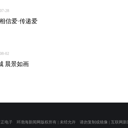
07-28
·相信爱·传递爱
08-02
城 晨景如画
子 环渤海新闻网版权所有 | 未经允许 请勿复制或镜像 | 互联网新闻信息服