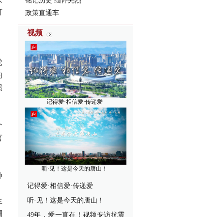
铭记历史 缅怀先烈
灯
政策直通车
，
视频
党
的
聩
记得爱·相信爱·传递爱
个
言
听·见！这是今天的唐山！
种
记得爱·相信爱·传递爱
，
生
听·见！这是今天的唐山！
棚
49年，爱一直在！视频专访抗震