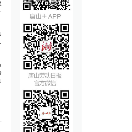
温
一
张
人
旅
告
的