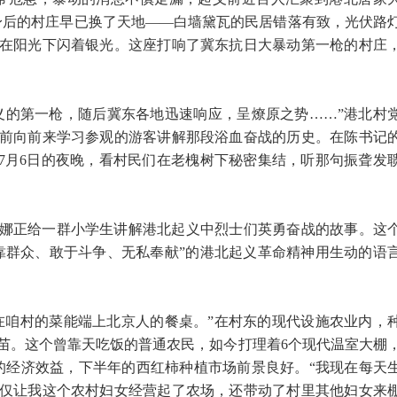
身后的村庄早已换了天地——白墙黛瓦的民居错落有致，光伏路
在阳光下闪着银光。这座打响了冀东抗日大暴动第一枪的村庄
了起义的第一枪，随后冀东各地迅速响应，呈燎原之势……”港北村
前向前来学习参观的游客讲解那段浴血奋战的历史。在陈书记
8年7月6日的夜晚，看村民们在老槐树下秘密集结，听那句振聋发
娜正给一群小学生讲解港北起义中烈士们英勇奋战的故事。这
靠群众、敢于斗争、无私奉献”的港北起义革命精神用生动的语
在咱村的菜能端上北京人的餐桌。”在村东的现代设施农业内，
苗。这个曾靠天吃饭的普通农民，如今打理着6个现代温室大棚
的经济效益，下半年的西红柿种植市场前景良好。“我现在每天
仅让我这个农村妇女经营起了农场，还带动了村里其他妇女来