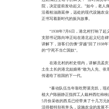
院，决定提前发动起义。”如今，老人
沿着柏油路延伸，远处的现代设施农业
正书写着新时代的振兴故事。
“1938年7月6日，港北村打响
支部书记陈向坤正站在港北起义纪念碑
讲解下，游客们仿佛“穿越”回了193
的“宁死不当亡国奴”。
在港北村的村史馆内，讲解员孟庆
土生土长的港北姑娘将“敢为人先、依
传递给了祖国的下一代。
“暴动队伍当年靠吃野菜充饥，现
植大户陈丽静正指挥工人栽种西红柿秧
5月份采收的西瓜已经带来了十几万元
活得都特别有奔头，设施农业的发展不