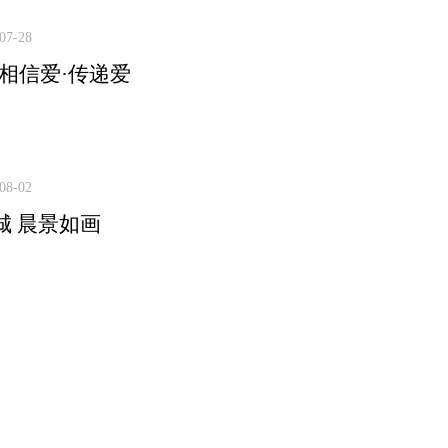
07-28
·相信爱·传递爱
08-02
城 晨景如画