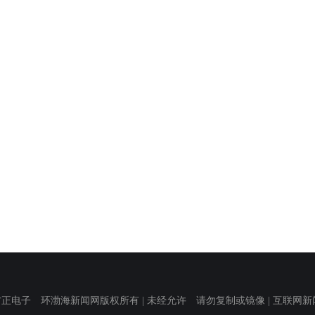
子 环渤海新闻网版权所有 | 未经允许 请勿复制或镜像 | 互联网新闻信息服