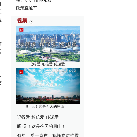
铭记历史 缅怀先烈
司
政策直通车
工
流
视频
方
晋
记得爱·相信爱·传递爱
从
师
听·见！这是今天的唐山！
记得爱·相信爱·传递爱
听·见！这是今天的唐山！
49年，爱一直在！视频专访抗震