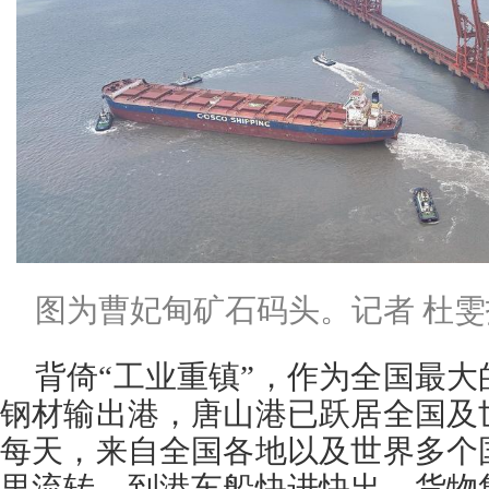
图为曹妃甸矿石码头。记者 杜雯
背倚“工业重镇”，作为全国最
钢材输出港，唐山港已跃居全国及
每天，来自全国各地以及世界多个
里流转，到港车船快进快出，货物