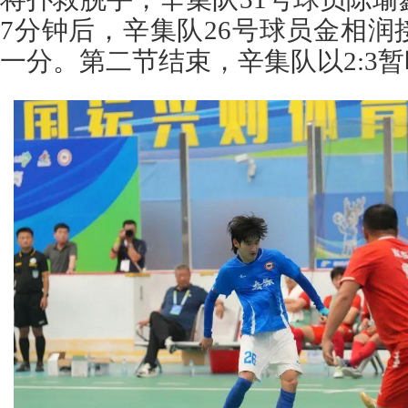
7分钟后，辛集队26号球员金相
一分。第二节结束，辛集队以2:3