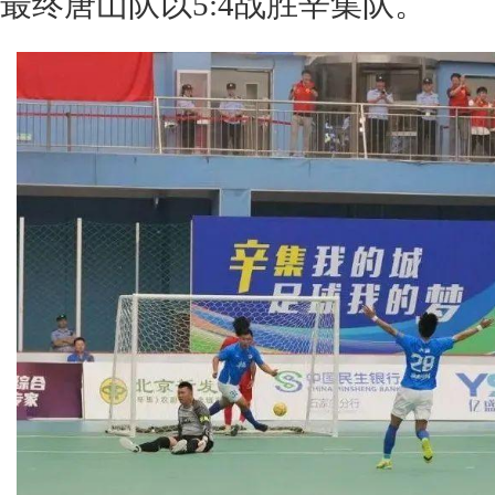
最终唐山队以5:4战胜辛集队。