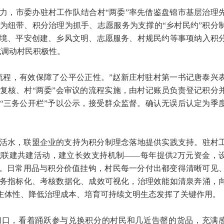
力，市委办驻村工作队结合村“两委”率先借鉴盘锦市基层治理
为纽带、积分治理为抓手、志愿服务为支撑的“乡村民约”积分
境、平安创建、乡风文明、志愿服务、村规民约等事项纳入积
式调动村民积极性。
流程，有效保障了公平公正性。”赵新庄村驻村第一书记唐泰兴
复核、村“两委”会审议的流程实施，由村记账员负责登记积分
“三务公开栏”予以公示，接受群众监督。确认无误后认定为季
活水，联盟企业的支持为积分制理念落地提供实践支持。驻村
联建共建活动，建立长效支持机制——每年提供2万元资金，
应。日常用品与积分价值挂钩，村民每一分付出都变得清晰可见
务指标化、考核数据化、成效可视化，治理效能如清泉奔涌，
民主体性、降低治理成本、培育可持续文明生态发挥了关键作用。
门口，看着踊跃参与兑换积分的村民和几近告罄的货品，充满