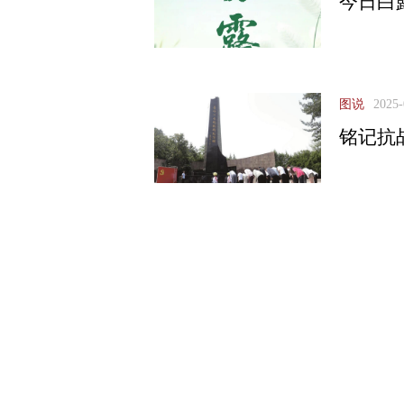
今日白
图说
2025-
铭记抗