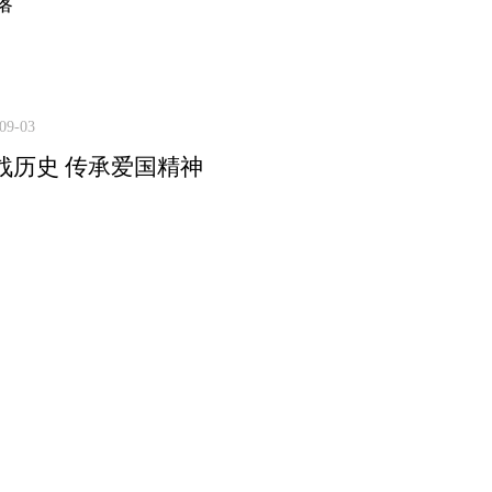
露
09-03
战历史 传承爱国精神