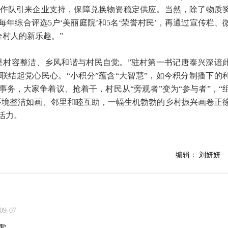
亏工作队引来企业支持，保障兑换物资稳定供应。当然，除了物质
年综合评选5户‘美丽庭院’和5名‘荣誉村民’，再通过宣传栏、
全村人的新乐趣。”
是村容整洁、乡风和谐与村民自觉。”驻村第一书记唐泰兴深谙
联结起党心民心。“小积分”蕴含“大智慧”，如今积分制播下的
务，大家争着议、抢着干，村民从“旁观者”变为“参与者”，“
环境整洁如画、邻里和睦互助，一幅生机勃勃的乡村振兴画卷正
活力。
编辑： 刘妍妍
09-07