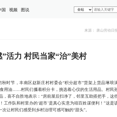
中国
视频
图说
来源： 唐山劳动日
”活力 村民当家“治”美村
初秋时节，丰南区赵新庄村村委会“积分超市”货架上货品琳琅
食用油……村民们攥着积分卡，挑选着心仪的生活用品。村民
品，喜不自胜地表示：“房前屋后扫净了，邻里互助搭把手，这
！工作队和村里办的‘超市’是真心实意为咱百姓谋便利！”这是
一次让村民们感受到乡村治理可感可触的“甜头”。