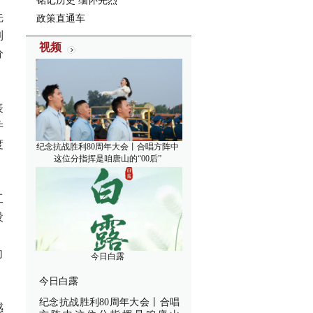
铭记历史 缅怀先烈
先
政策直通车
制
视频
分
表
并
度
纪念抗战胜利80周年大会丨合唱方阵中
这位分指挥是咱唐山的“00后”
工
设
、
向
今日白露
今日白露
纪念抗战胜利80周年大会丨合唱
感