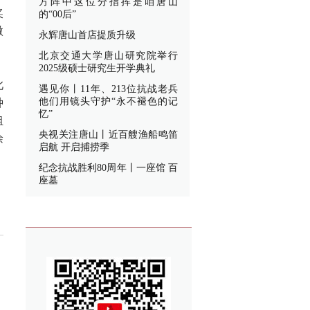
方阵中这位分指挥是咱唐山
奖
的“00后”
微
永辉唐山首店提质升级
北京交通大学唐山研究院举行
2025级硕士研究生开学典礼
此
遇见你丨11年、213位抗战老兵
他们用镜头守护“永不褪色的记
种
忆”
组
央视关注唐山丨近百艘渔船鸣笛
徐
启航 开启捕捞季
纪念抗战胜利80周年丨一座馆 百
座墓