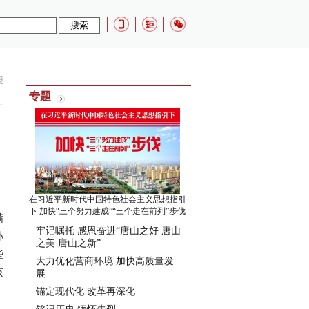
报
专题
在习近平新时代中国特色社会主义思想指引
下 加快“三个努力建成”“三个走在前列”步伐
满
牢记嘱托 感恩奋进“唐山之好 唐山
孙
之美 唐山之新”
些
大力优化营商环境 加快高质量发
该
展
锚定现代化 改革再深化